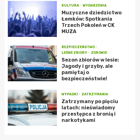
KULTURA
WYDARZENIA
Muzyczne dziedzictwo
Łemków: Spotkania
Trzech Pokoleń w CK
MUZA
BEZPIECZEŃSTWO
LEŚNE ZBIORY
ZDROWIE
Sezon zbiorów w lesie:
Jagody i grzyby, ale
pamiętaj o
bezpieczeństwie!
WYPADKI
ZATRZYMANIA
Zatrzymany po pięciu
latach: nieświadomy
przestępca z bronią i
narkotykami