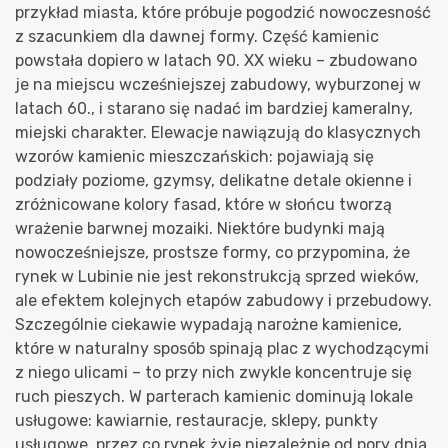
przykład miasta, które próbuje pogodzić nowoczesność
z szacunkiem dla dawnej formy. Część kamienic
powstała dopiero w latach 90. XX wieku – zbudowano
je na miejscu wcześniejszej zabudowy, wyburzonej w
latach 60., i starano się nadać im bardziej kameralny,
miejski charakter. Elewacje nawiązują do klasycznych
wzorów kamienic mieszczańskich: pojawiają się
podziały poziome, gzymsy, delikatne detale okienne i
zróżnicowane kolory fasad, które w słońcu tworzą
wrażenie barwnej mozaiki. Niektóre budynki mają
nowocześniejsze, prostsze formy, co przypomina, że
rynek w Lubinie nie jest rekonstrukcją sprzed wieków,
ale efektem kolejnych etapów zabudowy i przebudowy.
Szczególnie ciekawie wypadają narożne kamienice,
które w naturalny sposób spinają plac z wychodzącymi
z niego ulicami – to przy nich zwykle koncentruje się
ruch pieszych. W parterach kamienic dominują lokale
usługowe: kawiarnie, restauracje, sklepy, punkty
usługowe, przez co rynek żyje niezależnie od pory dnia