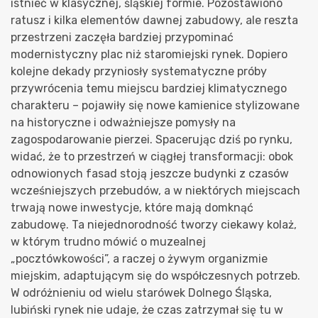
istnieć w klasycznej, śląskiej formie. Pozostawiono
ratusz i kilka elementów dawnej zabudowy, ale reszta
przestrzeni zaczęła bardziej przypominać
modernistyczny plac niż staromiejski rynek. Dopiero
kolejne dekady przyniosły systematyczne próby
przywrócenia temu miejscu bardziej klimatycznego
charakteru – pojawiły się nowe kamienice stylizowane
na historyczne i odważniejsze pomysły na
zagospodarowanie pierzei. Spacerując dziś po rynku,
widać, że to przestrzeń w ciągłej transformacji: obok
odnowionych fasad stoją jeszcze budynki z czasów
wcześniejszych przebudów, a w niektórych miejscach
trwają nowe inwestycje, które mają domknąć
zabudowę. Ta niejednorodność tworzy ciekawy kolaż,
w którym trudno mówić o muzealnej
„pocztówkowości”, a raczej o żywym organizmie
miejskim, adaptującym się do współczesnych potrzeb.
W odróżnieniu od wielu starówek Dolnego Śląska,
lubiński rynek nie udaje, że czas zatrzymał się tu w