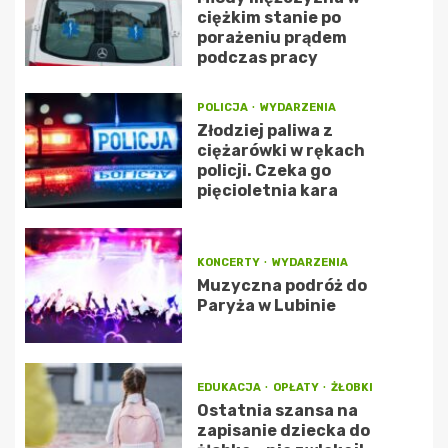
ciężkim stanie po
porażeniu prądem
podczas pracy
POLICJA
WYDARZENIA
Złodziej paliwa z
ciężarówki w rękach
policji. Czeka go
pięcioletnia kara
KONCERTY
WYDARZENIA
Muzyczna podróż do
Paryża w Lubinie
EDUKACJA
OPŁATY
ŻŁOBKI
Ostatnia szansa na
zapisanie dziecka do