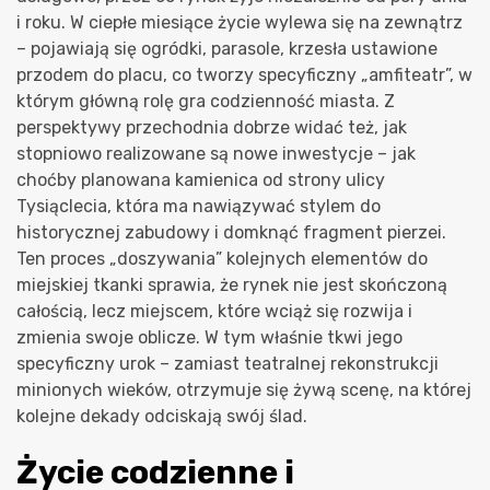
i roku. W ciepłe miesiące życie wylewa się na zewnątrz
– pojawiają się ogródki, parasole, krzesła ustawione
przodem do placu, co tworzy specyficzny „amfiteatr”, w
którym główną rolę gra codzienność miasta. Z
perspektywy przechodnia dobrze widać też, jak
stopniowo realizowane są nowe inwestycje – jak
choćby planowana kamienica od strony ulicy
Tysiąclecia, która ma nawiązywać stylem do
historycznej zabudowy i domknąć fragment pierzei.
Ten proces „doszywania” kolejnych elementów do
miejskiej tkanki sprawia, że rynek nie jest skończoną
całością, lecz miejscem, które wciąż się rozwija i
zmienia swoje oblicze. W tym właśnie tkwi jego
specyficzny urok – zamiast teatralnej rekonstrukcji
minionych wieków, otrzymuje się żywą scenę, na której
kolejne dekady odciskają swój ślad.
Życie codzienne i