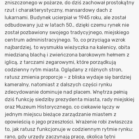
zniszczonego w pożarze, do dziś zachował prostokątny
rzut i charakterystyczny, mansardowy dach z
lukarnami. Budynek ucierpiał w 1945 roku, ale został
odbudowany już w latach 50., dzięki czemu rynek nie
został pozbawiony swojego tradycyjnego, miejskiego
centrum administracyjnego. To, co przyciąga wzrok
najbardziej, to wysmukła wieżyczka na kalenicy, obita
miedzianą blachą i zwieńczona barokowym hełmem z
iglicą, z tarczami zegarowymi, które porządkują
codzienny rytm miasta. Oglądany z różnych stron,
ratusz zmienia proporcje – z bliska wydaje się bardziej
kameralny, natomiast z dalszych części rynku
zdecydowanie dominuje nad placem. Wnętrza pełnią
dziś funkcję siedziby prezydenta miasta, rady miejskiej
oraz Muzeum Historycznego, co ciekawie łączy w
jednym miejscu bieżące zarządzanie miastem z
opowieścią o jego przeszłości. Wrażenie robi zwłaszcza
to, jak ratusz funkcjonuje w codziennym rytmie rynku:
rano, gdy urzędy zaczynają pracę, okolica tętni