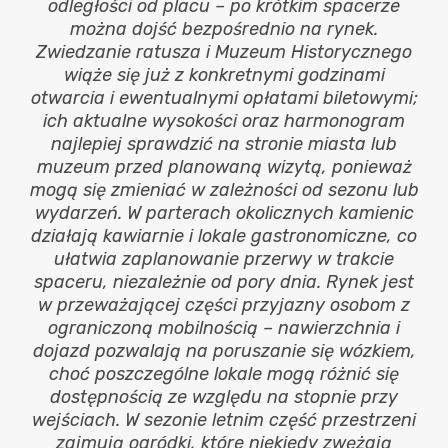
odległości od placu – po krótkim spacerze
można dojść bezpośrednio na rynek.
Zwiedzanie ratusza i Muzeum Historycznego
wiąże się już z konkretnymi godzinami
otwarcia i ewentualnymi opłatami biletowymi;
ich aktualne wysokości oraz harmonogram
najlepiej sprawdzić na stronie miasta lub
muzeum przed planowaną wizytą, ponieważ
mogą się zmieniać w zależności od sezonu lub
wydarzeń. W parterach okolicznych kamienic
działają kawiarnie i lokale gastronomiczne, co
ułatwia zaplanowanie przerwy w trakcie
spaceru, niezależnie od pory dnia. Rynek jest
w przeważającej części przyjazny osobom z
ograniczoną mobilnością – nawierzchnia i
dojazd pozwalają na poruszanie się wózkiem,
choć poszczególne lokale mogą różnić się
dostępnością ze względu na stopnie przy
wejściach. W sezonie letnim część przestrzeni
zajmują ogródki, które niekiedy zwężają