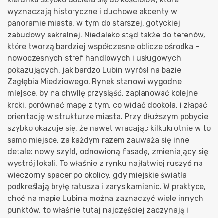
wyznaczają historyczne i duchowe akcenty w
panoramie miasta, w tym do starszej, gotyckiej
zabudowy sakralnej. Niedaleko stąd także do terenów,
które tworzą bardziej współczesne oblicze ośrodka –
nowoczesnych stref handlowych i usługowych,
pokazujących, jak bardzo Lubin wyrósł na bazie
Zagłębia Miedziowego. Rynek stanowi wygodne
miejsce, by na chwilę przysiąść, zaplanować kolejne
kroki, porównać mapę z tym, co widać dookoła, i złapać
orientację w strukturze miasta. Przy dłuższym pobycie
szybko okazuje się, że nawet wracając kilkukrotnie w to
samo miejsce, za każdym razem zauważa się inne
detale: nowy szyld, odnowioną fasadę, zmieniający się
wystrój lokali. To właśnie z rynku najłatwiej ruszyć na
wieczorny spacer po okolicy, gdy miejskie światła
podkreślają bryłę ratusza i zarys kamienic. W praktyce,
choć na mapie Lubina można zaznaczyć wiele innych
punktów, to właśnie tutaj najczęściej zaczynają i