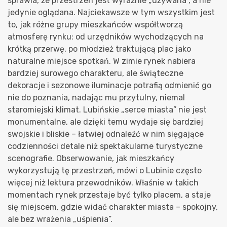
sprawia, że przestrzeń jest wyraźnie „używana”, a nie
jedynie oglądana. Najciekawsze w tym wszystkim jest
to, jak różne grupy mieszkańców współtworzą
atmosferę rynku: od urzędników wychodzących na
krótką przerwę, po młodzież traktującą plac jako
naturalne miejsce spotkań. W zimie rynek nabiera
bardziej surowego charakteru, ale świąteczne
dekoracje i sezonowe iluminacje potrafią odmienić go
nie do poznania, nadając mu przytulny, niemal
staromiejski klimat. Lubińskie „serce miasta” nie jest
monumentalne, ale dzięki temu wydaje się bardziej
swojskie i bliskie – łatwiej odnaleźć w nim sięgające
codzienności detale niż spektakularne turystyczne
scenografie. Obserwowanie, jak mieszkańcy
wykorzystują tę przestrzeń, mówi o Lubinie często
więcej niż lektura przewodników. Właśnie w takich
momentach rynek przestaje być tylko placem, a staje
się miejscem, gdzie widać charakter miasta – spokojny,
ale bez wrażenia „uśpienia”.