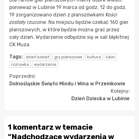
ponieważ w Lubinie 19 marca od godz. 12 do godz.
19 zorganizowano dzień z planszówkami
Kości
zostały rzucone
. Na miejscu będzie czekać 160 gier
planszowych, w które będzie można grać przez
cały dzień. Wydarzenie odbędzie się w sali błękitnej
CK Muza.
Tags:
dzień kobiet
gry planszowe
kultura
lubin
rozrywka
wydarzenia
Continue
Poprzedni:
Dolnośląskie Święto Miodu i Wina w Przemkowie
Reading
Kolejny:
Dzień Dziecka w Lubinie
1 komentarz w temacie
“
Nadchodzące wydarzenia w