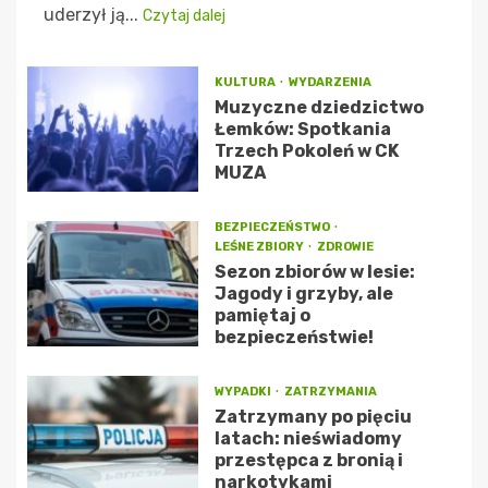
uderzył ją...
Czytaj dalej
KULTURA
WYDARZENIA
Muzyczne dziedzictwo
Łemków: Spotkania
Trzech Pokoleń w CK
MUZA
BEZPIECZEŃSTWO
LEŚNE ZBIORY
ZDROWIE
Sezon zbiorów w lesie:
Jagody i grzyby, ale
pamiętaj o
bezpieczeństwie!
WYPADKI
ZATRZYMANIA
Zatrzymany po pięciu
latach: nieświadomy
przestępca z bronią i
narkotykami