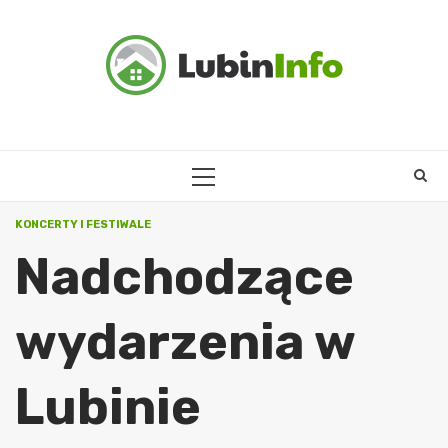
Skip
to
content
PRIMARY
MENU
KONCERTY I FESTIWALE
Nadchodzące
wydarzenia w
Lubinie