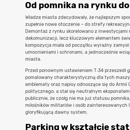
Od pomnika na rynku do 
Władze miasta zdecydowały, że najlepszym spos
zupełnie nowe otoczenie – do strefy rekreacyjn
Demontaż z rynku skorelowano z inwestycjami na
dekomunizacji, lecz kluczowym elementem świe
kompozycja miała od początku wyraźny zamysł: 
umocnieniami i schronami, a jednocześnie wci
miasta.
Przed ponownym ustawieniem T‑34 przeszedł g
pomalowany charakterystyczną dla tych maszyn 
emblematy oraz napisy odnoszące się do Armii C
politycznego, a stał się neutralnym eksponatem
publicznie, że czołg nie ma już statusu pomnika,
miłośników militariów i osób zainteresowanych lo
gloryfikującą dawny system.
Parking w kształcie stat