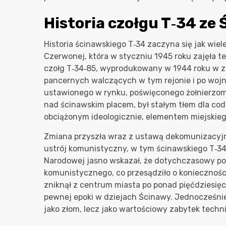
Historia czołgu T‑34 ze
Historia ścinawskiego T‑34 zaczyna się jak wie
Czerwonej, która w styczniu 1945 roku zajęła t
czołg T‑34‑85, wyprodukowany w 1944 roku w za
pancernych walczących w tym rejonie i po woj
ustawionego w rynku, poświęconego żołnierzom 
nad ścinawskim placem, był stałym tłem dla co
obciążonym ideologicznie, elementem miejskieg
Zmiana przyszła wraz z ustawą dekomunizacyjn
ustrój komunistyczny, w tym ścinawskiego T‑3
Narodowej jasno wskazał, że dotychczasowy pom
komunistycznego, co przesądziło o konieczno
zniknął z centrum miasta po ponad pięćdziesięci
pewnej epoki w dziejach Ścinawy. Jednocześni
jako złom, lecz jako wartościowy zabytek techni