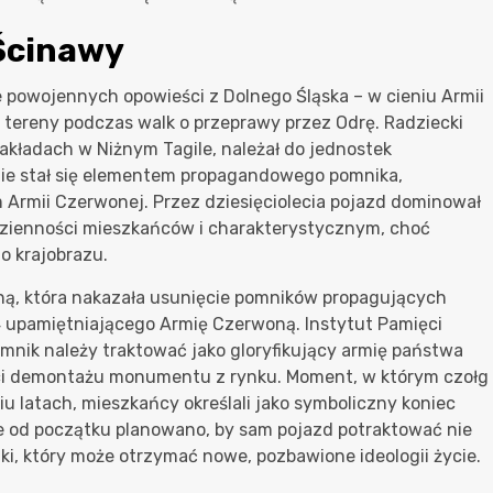
 Ścinawy
le powojennych opowieści z Dolnego Śląska – w cieniu Armii
e tereny podczas walk o przeprawy przez Odrę. Radziecki
kładach w Niżnym Tagile, należał do jednostek
nie stał się elementem propagandowego pomnika,
Armii Czerwonej. Przez dziesięciolecia pojazd dominował
dzienności mieszkańców i charakterystycznym, choć
o krajobrazu.
ą, która nakazała usunięcie pomników propagujących
4 upamiętniającego Armię Czerwoną. Instytut Pamięci
nik należy traktować jako gloryfikujący armię państwa
ści demontażu monumentu z rynku. Moment, w którym czołg
u latach, mieszkańcy określali jako symboliczny koniec
e od początku planowano, by sam pojazd potraktować nie
ki, który może otrzymać nowe, pozbawione ideologii życie.