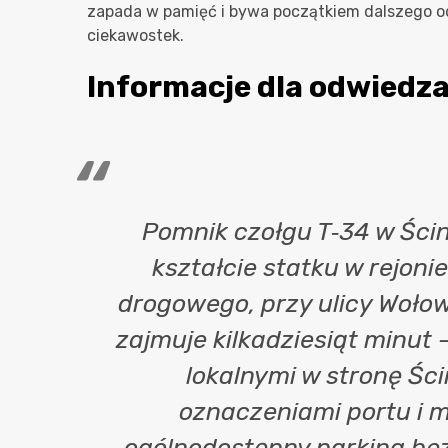
zapada w pamięć i bywa początkiem dalszego o
ciekawostek.
Informacje dla odwiedz
Pomnik czołgu T‑34 w Ścin
kształcie statku w rejoni
drogowego, przy ulicy Woło
zajmuje kilkadziesiąt minut
lokalnymi w stronę Śc
oznaczeniami portu i m
ogólnodostępny parking bez