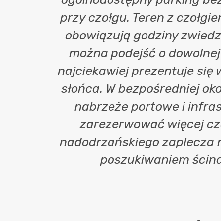
przy czołgu. Teren z czołgie
obowiązują godziny zwiedza
można podejść o dowolnej 
najciekawiej prezentuje się
słońca. W bezpośredniej oko
nabrzeże portowe i infra
zarezerwować więcej cza
nadodrzańskiego zaplecza m
poszukiwaniem ścina