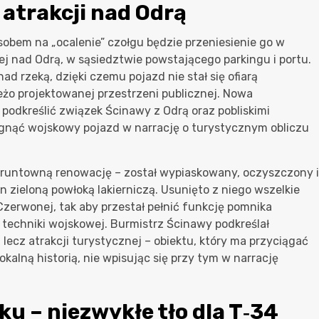
atrakcji nad Odrą
obem na „ocalenie” czołgu będzie przeniesienie go w
ej nad Odrą, w sąsiedztwie powstającego parkingu i portu.
d rzeką, dzięki czemu pojazd nie stał się ofiarą
żo projektowanej przestrzeni publicznej. Nowa
podkreślić związek Ścinawy z Odrą oraz pobliskimi
ągnąć wojskowy pojazd w narrację o turystycznym obliczu
runtowną renowację – został wypiaskowany, oczyszczony i
zieloną powłoką lakierniczą. Usunięto z niego wszelkie
zerwonej, tak aby przestał pełnić funkcję pomnika
 techniki wojskowej. Burmistrz Ścinawy podkreślał
 lecz atrakcji turystycznej – obiektu, który ma przyciągać
kalną historią, nie wpisując się przy tym w narrację
ku – niezwykłe tło dla T‑34