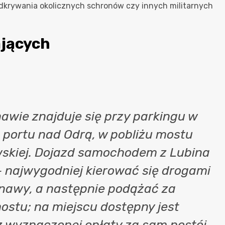
dkrywania okolicznych schronów czy innych militarnych
ających
awie znajduje się przy parkingu w
e portu nad Odrą, w pobliżu mostu
wskiej. Dojazd samochodem z Lubina
 – najwygodniej kierować się drogami
inawy, a następnie podążać za
ostu; na miejscu dostępny jest
 wyznaczonej opłaty za sam postój