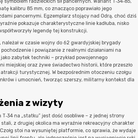
się symbolem radzieckich sił pancernych. Wariant T‑34‑85,
rmatę kalibru 85 mm, co znacząco poprawiało jego
azdami pancernymi. Egzemplarz stojący nad Odrą, choć dziś
aźnie pokazuje charakterystyczne linie kadłuba, nisko
spółtworzyły legendę tej konstrukcji.
 należał w czasie wojny do 62 gwardyjskiej brygady
 pochodzenie i powiązanie z realnymi działaniami na
 jako zabytek techniki – przykład powojennego
 miejskiej oraz żywe świadectwo historii, które przeszło
 atrakcji turystycznej. W bezpośrednim otoczeniu czołgu
krów i umocnień, tworząc szerszy, militarny kontekst dla
żenia z wizyty
T‑34 na „statku” jest dość osobliwe – z jednej strony
stali, z drugiej okolica ma wyraźnie rekreacyjny charakter
ą. Czołg stoi na wysuniętej platformie, co sprawia, że wydaje
wnej linii frontu, ale jednocześnie jest na wyciągnięcie ręki,