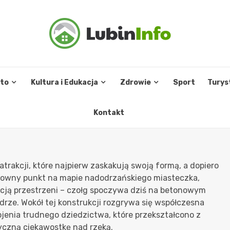
sto
Kultura i Edukacja
Zdrowie
Sport
Turys
Kontakt
trakcji, które najpierw zaskakują swoją formą, a dopiero
efektowny punkt na mapie nadodrzańskiego miasteczka,
cją przestrzeni – czołg spoczywa dziś na betonowym
Odrze. Wokół tej konstrukcji rozgrywa się współczesna
ojenia trudnego dziedzictwa, które przekształcono z
tyczną ciekawostkę nad rzeką.