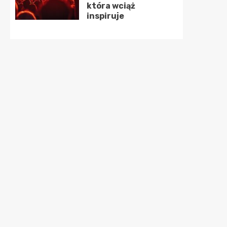
która wciąż
inspiruje