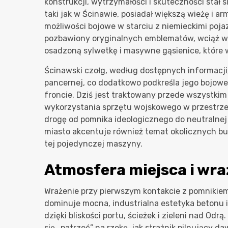
konstrukcji, wytrzymałości i skuteczności stał 
taki jak w Ścinawie, posiadał większą wieżę i a
możliwości bojowe w starciu z niemieckimi poj
pozbawiony oryginalnych emblematów, wciąż wyr
osadzoną sylwetkę i masywne gąsienice, które w
Ścinawski czołg, według dostępnych informacji,
pancernej, co dodatkowo podkreśla jego bojowe
froncie. Dziś jest traktowany przede wszystkim
wykorzystania sprzętu wojskowego w przestrzeni
drogę od pomnika ideologicznego do neutralnej
miasto akcentuje również temat okolicznych bun
tej pojedynczej maszyny.
Atmosfera miejsca i wra
Wrażenie przy pierwszym kontakcie z pomnikiem 
dominuje mocna, industrialna estetyka betonu i 
dzięki bliskości portu, ścieżek i zieleni nad Odr
się „patrzeć” na rzekę, jak strażnik pilnujący da