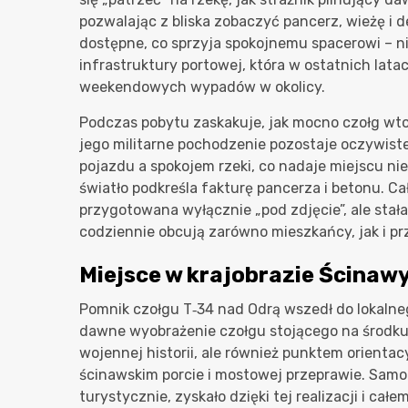
pozwalając z bliska zobaczyć pancerz, wieżę i d
dostępne, co sprzyja spokojnemu spacerowi – ni
infrastruktury portowej, która w ostatnich lat
weekendowych wypadów w okolicy.
Podczas pobytu zaskakuje, jak mocno czołg wto
jego militarne pochodzenie pozostaje oczywiste
pojazdu a spokojem rzeki, co nadaje miejscu nie
światło podkreśla fakturę pancerza i betonu. Cał
przygotowana wyłącznie „pod zdjęcie”, ale stał
codziennie obcują zarówno mieszkańcy, jak i pr
Miejsce w krajobrazie Ścinaw
Pomnik czołgu T‑34 nad Odrą wszedł do lokalne
dawne wyobrażenie czołgu stojącego na środku r
wojennej historii, ale również punktem orienta
ścinawskim porcie i mostowej przeprawie. Samo 
turystycznie, zyskało dzięki tej realizacji i c