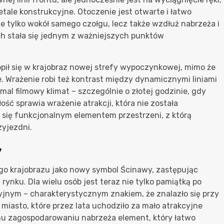
etale konstrukcyjne. Otoczenie jest otwarte i łatwo
e tylko wokół samego czołgu, lecz także wzdłuż nabrzeża i
ach stała się jednym z ważniejszych punktów
pił się w krajobraz nowej strefy wypoczynkowej, mimo że
. Wrażenie robi też kontrast między dynamicznymi liniami
mal filmowy klimat – szczególnie o złotej godzinie, gdy
ość sprawia wrażenie atrakcji, która nie została
a się funkcjonalnym elementem przestrzeni, z którą
zyjezdni.
y
go krajobrazu jako nowy symbol Ścinawy, zastępując
ynku. Dla wielu osób jest teraz nie tylko pamiątką po
cyjnym – charakterystycznym znakiem, że znalazło się przy
miasto, które przez lata uchodziło za mało atrakcyjne
ałemu zagospodarowaniu nabrzeża element, który łatwo