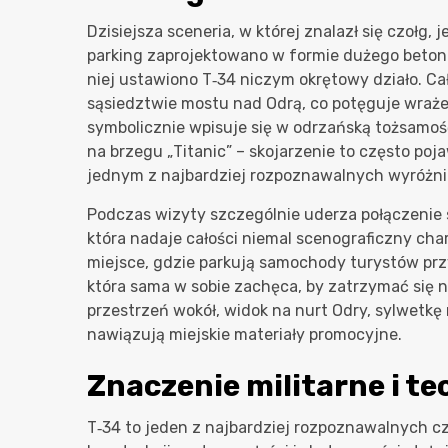
Dzisiejsza sceneria, w której znalazł się czołg, 
parking zaprojektowano w formie dużego betono
niej ustawiono T‑34 niczym okrętowy działo. Ca
sąsiedztwie mostu nad Odrą, co potęguje wrażeni
symbolicznie wpisuje się w odrzańską tożsamo
na brzegu „Titanic” – skojarzenie to często poj
jednym z najbardziej rozpoznawalnych wyróżnik
Podczas wizyty szczególnie uderza połączenie su
która nadaje całości niemal scenograficzny char
miejsce, gdzie parkują samochody turystów przy
która sama w sobie zachęca, by zatrzymać się n
przestrzeń wokół, widok na nurt Odry, sylwetkę 
nawiązują miejskie materiały promocyjne.
Znaczenie militarne i t
T‑34 to jeden z najbardziej rozpoznawalnych czo