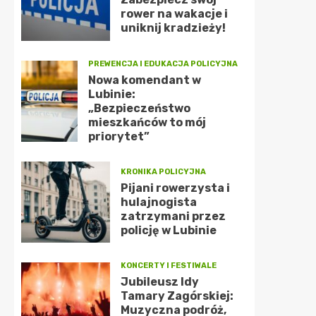
rower na wakacje i
uniknij kradzieży!
PREWENCJA I EDUKACJA POLICYJNA
Nowa komendant w
Lubinie:
„Bezpieczeństwo
mieszkańców to mój
priorytet”
KRONIKA POLICYJNA
Pijani rowerzysta i
hulajnogista
zatrzymani przez
policję w Lubinie
KONCERTY I FESTIWALE
Jubileusz Idy
Tamary Zagórskiej:
Muzyczna podróż,