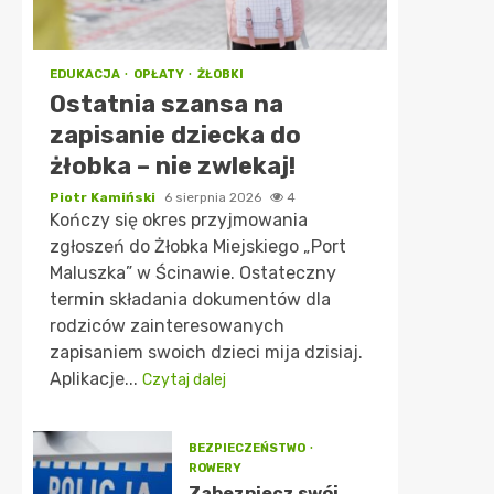
EDUKACJA
OPŁATY
ŻŁOBKI
Ostatnia szansa na
zapisanie dziecka do
żłobka – nie zwlekaj!
Piotr Kamiński
6 sierpnia 2026
4
Kończy się okres przyjmowania
zgłoszeń do Żłobka Miejskiego „Port
Maluszka” w Ścinawie. Ostateczny
termin składania dokumentów dla
rodziców zainteresowanych
zapisaniem swoich dzieci mija dzisiaj.
Aplikacje...
Czytaj dalej
BEZPIECZEŃSTWO
ROWERY
Zabezpiecz swój