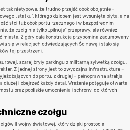
jest tak nietypowa, że trudno przejść obok obojętnie –
wego „statku”, którego dziobem jest wysunięta płyta, a na
łość stoi tuż obok portu rzecznego i w bezpośrednim
e, że czołg nie tylko „pilnuje” przeprawy, ale również
ść miasta. Z góry cała konstrukcja przypomina zacumowany
awia się w relacjach odwiedzających Ścinawę i stało się
ów tej przestrzeni.
rowej, szarej bryły parkingu z militarną sylwetką czołgu,
akter. Z jednej strony jest to zwyczajna infrastruktura –
jeżdżających do portu, z drugiej – pełnoprawna atrakja,
a dłużej i obejrzeć każdy detal. Wrażenie potęguje otwarta
mostu oraz pobliskie umocnienia i schrony, do których
echniczne czołgu
łgów II wojny światowej, który dzięki prostocie