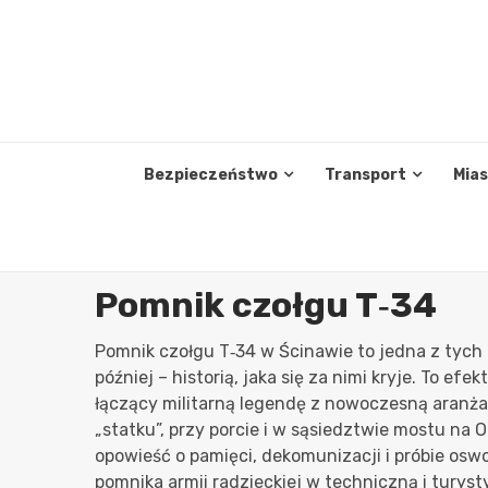
Skip
to
content
Bezpieczeństwo
Transport
Mia
Pomnik czołgu T‑34
Pomnik czołgu T‑34 w Ścinawie to jedna z tych a
później – historią, jaka się za nimi kryje. To 
łączący militarną legendę z nowoczesną aranża
„statku”, przy porcie i w sąsiedztwie mostu na 
opowieść o pamięci, dekomunizacji i próbie osw
pomnika armii radzieckiej w techniczną i turys