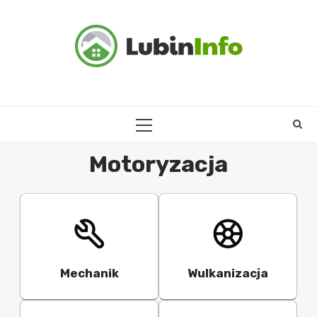
Skip
to
content
PRIMARY
MENU
Motoryzacja
Mechanik
Wulkanizacja