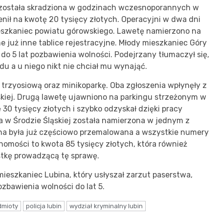
 została skradziona w godzinach wczesnoporannych w
nił na kwotę 20 tysięcy złotych. Operacyjni w dwa dni
 mieszkaniec powiatu górowskiego. Lawetę namierzono na
e już inne tablice rejestracyjne. Młody mieszkaniec Góry
 do 5 lat pozbawienia wolności. Podejrzany tłumaczył się,
du a u niego nikt nie chciał mu wynająć.
ę trzyosiową oraz minikoparkę. Oba zgłoszenia wpłynęły z
ąskiej. Drugą lawetę ujawniono na parkingu strzeżonym w
ę 30 tysięcy złotych i szybko odzyskał dzięki pracy
a w Środzie Śląskiej została namierzona w jednym z
yna była już częściowo przemalowana a wszystkie numery
homości to kwota 85 tysięcy złotych, która również
stkę prowadzącą tę sprawę.
ieszkaniec Lubina, który usłyszał zarzut paserstwa,
zbawienia wolności do lat 5.
dmioty
policja lubin
wydział kryminalny lubin