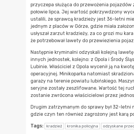
przyczepa służąca do przewożenia pojazdów
połowie lipca. Jej wartość pokrzywdzony wyce
ustalili, że sprawcą kradzieży jest 36-letni
jednym z placów w Górze, gdzie miała założon
usłyszał zarzut kradzieży, za co grozi mu kara
że potrzebował lawety do przewiezienia pojaz
Następnie kryminalni odzyskali kolejną lawet
innych jednostek, kolejno: z Opola i Środy Śl
Lubinie. Właściciel z Opola wycenił ją na kwot
operacyjnej. Minikoparka natomiast skradzion
garaży na terenie powiatu lubińskiego. Masz
seryjne zostały zeszlifowane. Wartość tej ruc
zostanie zwrócona właścicielowi przez jedno
Drugim zatrzymanym do sprawy był 32-letni m
gdzie czyn ten również zagrożony jest karą po
Tags:
kradzież
kronika policyjna
odzyskane prze