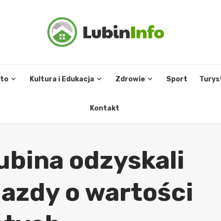
sto
Kultura i Edukacja
Zdrowie
Sport
Turys
Kontakt
ubina odzyskali
jazdy o wartości