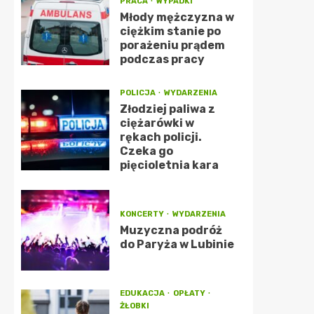
PRACA
WYPADKI
Młody mężczyzna w
ciężkim stanie po
porażeniu prądem
podczas pracy
POLICJA
WYDARZENIA
Złodziej paliwa z
ciężarówki w
rękach policji.
Czeka go
pięcioletnia kara
KONCERTY
WYDARZENIA
Muzyczna podróż
do Paryża w Lubinie
EDUKACJA
OPŁATY
ŻŁOBKI