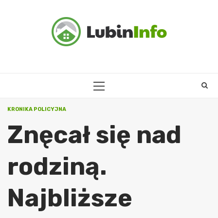
Skip
to
content
PRIMARY
MENU
KRONIKA POLICYJNA
Znęcał się nad
rodziną.
Najbliższe