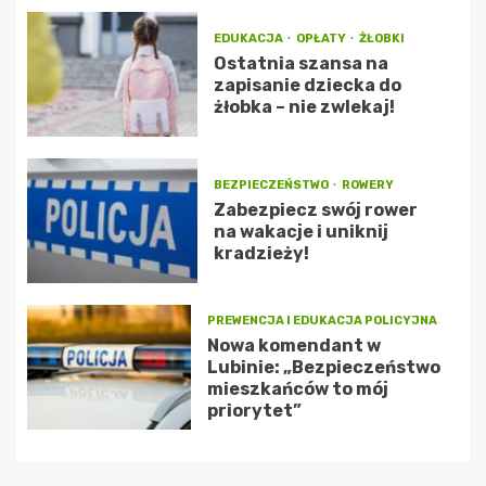
EDUKACJA
OPŁATY
ŻŁOBKI
Ostatnia szansa na
zapisanie dziecka do
żłobka – nie zwlekaj!
BEZPIECZEŃSTWO
ROWERY
Zabezpiecz swój rower
na wakacje i uniknij
kradzieży!
PREWENCJA I EDUKACJA POLICYJNA
Nowa komendant w
Lubinie: „Bezpieczeństwo
mieszkańców to mój
priorytet”