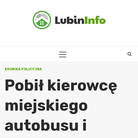
Skip
to
content
PRIMARY
MENU
KRONIKA POLICYJNA
Pobił kierowcę
miejskiego
autobusu i