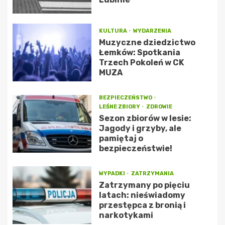
KULTURA
WYDARZENIA
Muzyczne dziedzictwo
Łemków: Spotkania
Trzech Pokoleń w CK
MUZA
BEZPIECZEŃSTWO
LEŚNE ZBIORY
ZDROWIE
Sezon zbiorów w lesie:
Jagody i grzyby, ale
pamiętaj o
bezpieczeństwie!
WYPADKI
ZATRZYMANIA
Zatrzymany po pięciu
latach: nieświadomy
przestępca z bronią i
narkotykami