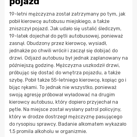
pojazd
19-letni mężczyzna został zatrzymany po tym, jak
pobił kierowcę autobusu miejskiego, a także
zniszczył pojazd. Jak udało się ustalić śledczym,
19-latek dojechał do pętli autobusowej, ponieważ
zasnął. Obudzony przez kierowcę, wysiadł,
jednakże po chwili wrócił i zaczął się dobijać do
drzwi. Odjazd autobusu był jednak zaplanowany na
późniejszą godzinę. Mężczyzna uszkodził drzwi,
próbując się dostać do wnętrza pojazdu, a także
szybę. Pobił także 55-letniego kierowcę, kopiąc go i
bijąc rękami. To jednak nie wszystko, ponieważ
swoją agresję próbował wyładować na drugim
kierowcy autobusu, który dopiero przyjechał na
pętle. Na miejsce został wysłany patrol policyjny,
który w drodze dostrzegł mężczyznę pasującego
do rysopisu sprawcy. Badanie alkomatem wykazało
1.5 promila alkoholu w organizmie.