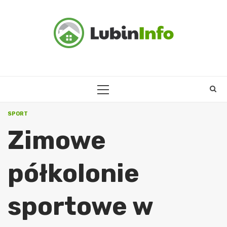
Skip
to
content
PRIMARY
MENU
SPORT
Zimowe
półkolonie
sportowe w