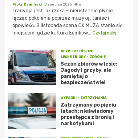
Piotr Kamiński
8 sierpnia 2026
6
Tradycja jest jak rzeka – nieustannie płynie,
łącząc pokolenia poprzez muzykę, taniec i
opowieść. 8 listopada scena CK MUZA stanie się
miejscem, gdzie kultura Łemków...
Czytaj dalej
BEZPIECZEŃSTWO
LEŚNE ZBIORY
ZDROWIE
Sezon zbiorów w lesie:
Jagody i grzyby, ale
pamiętaj o
bezpieczeństwie!
WYPADKI
ZATRZYMANIA
Zatrzymany po pięciu
latach: nieświadomy
przestępca z bronią i
narkotykami