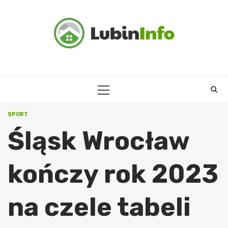
Skip
to
content
PRIMARY
MENU
SPORT
Śląsk Wrocław
kończy rok 2023
na czele tabeli