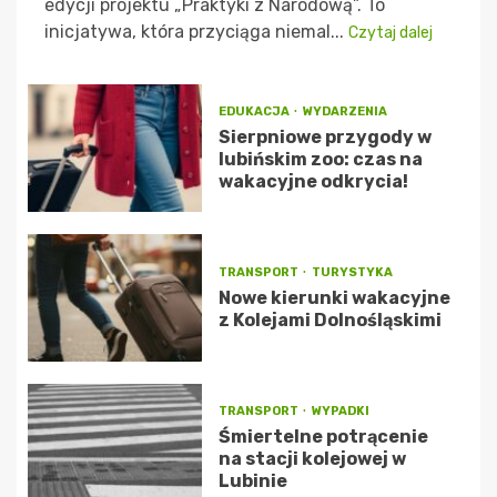
edycji projektu „Praktyki z Narodową”. To
inicjatywa, która przyciąga niemal...
Czytaj dalej
EDUKACJA
WYDARZENIA
Sierpniowe przygody w
lubińskim zoo: czas na
wakacyjne odkrycia!
TRANSPORT
TURYSTYKA
Nowe kierunki wakacyjne
z Kolejami Dolnośląskimi
TRANSPORT
WYPADKI
Śmiertelne potrącenie
na stacji kolejowej w
Lubinie