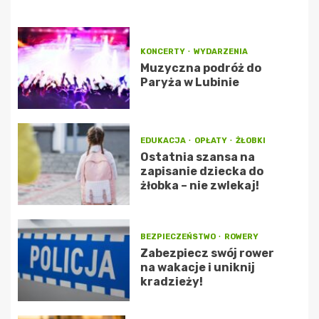
KONCERTY
WYDARZENIA
Muzyczna podróż do
Paryża w Lubinie
EDUKACJA
OPŁATY
ŻŁOBKI
Ostatnia szansa na
zapisanie dziecka do
żłobka – nie zwlekaj!
BEZPIECZEŃSTWO
ROWERY
Zabezpiecz swój rower
na wakacje i uniknij
kradzieży!