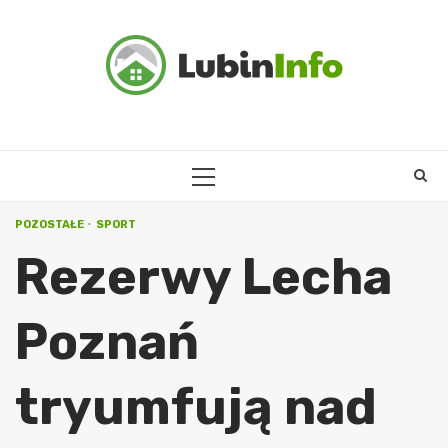
Skip
to
content
PRIMARY
MENU
POZOSTAŁE
SPORT
Rezerwy Lecha
Poznań
tryumfują nad