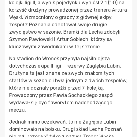
kolejki ligi II, a wynik pojedynku wyniósł 2:1 (1:0) na
korzyść drużyny prowadzonej przez trenera Artura
Węski. Wzmocniony o graczy z głównej ekipy,
zespół z Poznania odnotował swoje drugie
zwycięstwo w sezonie. Bramki dla Lecha zdobyli
Szymon Pawłowski i Artur Sobiech, którzy są
kluczowymi zawodnikami w tej sezonie.
Na stadion do Wronek przybyła najsilniejsza
dotychczas ekipa II ligi – rezerwy Zagłębia Lubin.
Drużyna ta jest znana ze swych znakomitych
startów w sezonie i była jednym z dwóch zespołów,
które nie doznały porażki przed 7. kolejką.
Prowadzony przez Pawła Sochackiego zespół
wydawał się być faworytem nadchodzącego
meczu.
Jednak mimo oczekiwań, to nie Zagłębie Lubin
dominowało na boisku. Drugi skład Lecha Poznań
nie był „rezerwą” tylko z nazwy. Trener Węska