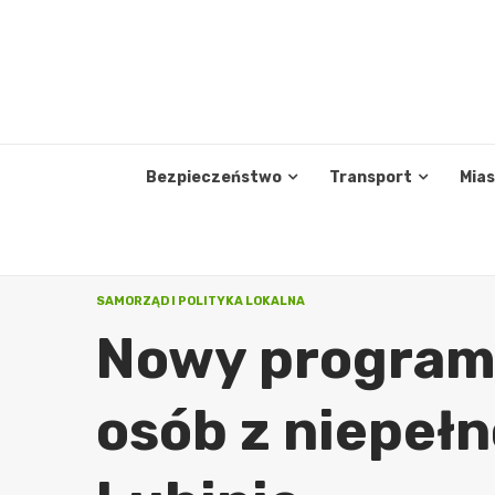
Skip
to
content
Bezpieczeństwo
Transport
Mia
SAMORZĄD I POLITYKA LOKALNA
Nowy program 
osób z niepeł