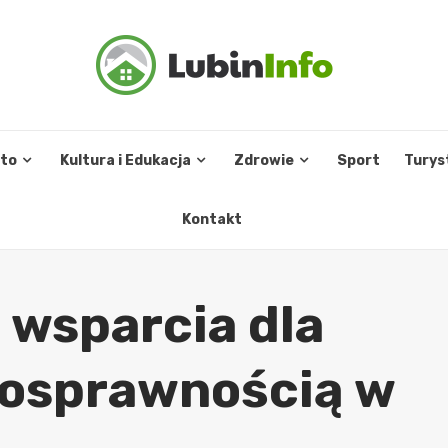
sto
Kultura i Edukacja
Zdrowie
Sport
Turys
Kontakt
wsparcia dla
nosprawnością w