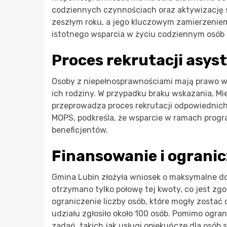
codziennych czynnościach oraz aktywizację sp
zeszłym roku, a jego kluczowym zamierzenie
istotnego wsparcia w życiu codziennym osób 
Proces rekrutacji asy
Osoby z niepełnosprawnościami mają prawo wy
ich rodziny. W przypadku braku wskazania, M
przeprowadza proces rekrutacji odpowiednich 
MOPS, podkreśla, że wsparcie w ramach progr
beneficjentów.
Finansowanie i ogranic
Gmina Lubin złożyła wniosek o maksymalne do
otrzymano tylko połowę tej kwoty, co jest z
ograniczenie liczby osób, które mogły zostać
udziału zgłosiło około 100 osób. Pomimo ogr
zadań, takich jak usługi opiekuńcze dla osób