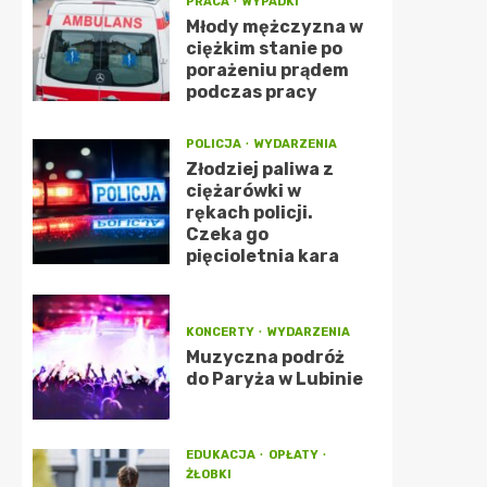
PRACA
WYPADKI
Młody mężczyzna w
ciężkim stanie po
porażeniu prądem
podczas pracy
POLICJA
WYDARZENIA
Złodziej paliwa z
ciężarówki w
rękach policji.
Czeka go
pięcioletnia kara
KONCERTY
WYDARZENIA
Muzyczna podróż
do Paryża w Lubinie
EDUKACJA
OPŁATY
ŻŁOBKI