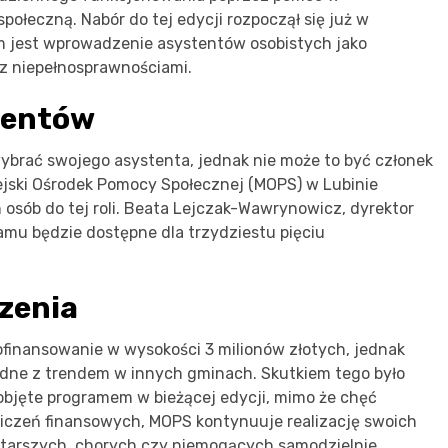
ołeczną. Nabór do tej edycji rozpoczął się już w
m jest wprowadzenie asystentów osobistych jako
z niepełnosprawnościami.
stentów
brać swojego asystenta, jednak nie może to być członek
iejski Ośrodek Pomocy Społecznej (MOPS) w Lubinie
osób do tej roli. Beata Lejczak-Wawrynowicz, dyrektor
amu będzie dostępne dla trzydziestu pięciu
zenia
finansowanie w wysokości 3 milionów złotych, jednak
godne z trendem w innych gminach. Skutkiem tego było
 objęte programem w bieżącej edycji, mimo że chęć
aniczeń finansowych, MOPS kontynuuje realizację swoich
 starszych, chorych czy niemogących samodzielnie