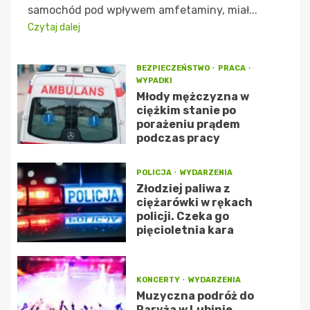
samochód pod wpływem amfetaminy, miał...
Czytaj dalej
BEZPIECZEŃSTWO
PRACA
WYPADKI
Młody mężczyzna w
ciężkim stanie po
porażeniu prądem
podczas pracy
POLICJA
WYDARZENIA
Złodziej paliwa z
ciężarówki w rękach
policji. Czeka go
pięcioletnia kara
KONCERTY
WYDARZENIA
Muzyczna podróż do
Paryża w Lubinie