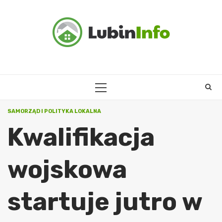
Skip
to
content
PRIMARY
MENU
SAMORZĄD I POLITYKA LOKALNA
Kwalifikacja
wojskowa
startuje jutro w