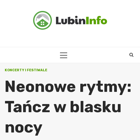
Skip
to
content
PRIMARY
MENU
KONCERTY I FESTIWALE
Neonowe rytmy:
Tańcz w blasku
nocy