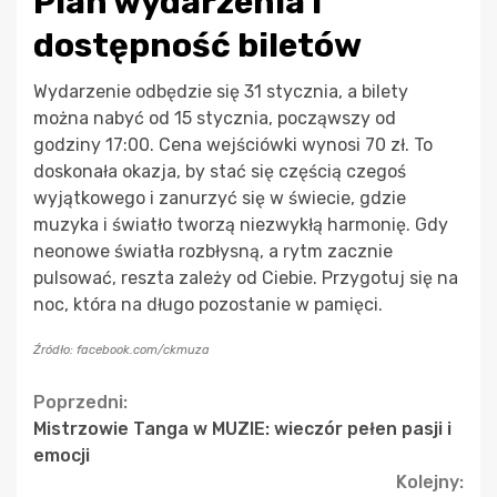
Plan wydarzenia i
dostępność biletów
Wydarzenie odbędzie się 31 stycznia, a bilety
można nabyć od 15 stycznia, począwszy od
godziny 17:00. Cena wejściówki wynosi 70 zł. To
doskonała okazja, by stać się częścią czegoś
wyjątkowego i zanurzyć się w świecie, gdzie
muzyka i światło tworzą niezwykłą harmonię. Gdy
neonowe światła rozbłysną, a rytm zacznie
pulsować, reszta zależy od Ciebie. Przygotuj się na
noc, która na długo pozostanie w pamięci.
Źródło: facebook.com/ckmuza
Continue
Poprzedni:
Mistrzowie Tanga w MUZIE: wieczór pełen pasji i
Reading
emocji
Kolejny: