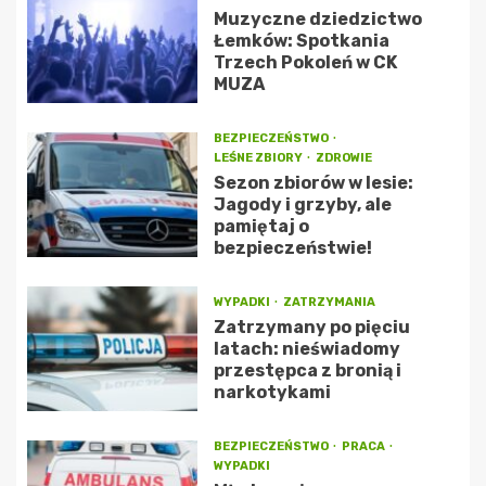
Muzyczne dziedzictwo
Łemków: Spotkania
Trzech Pokoleń w CK
MUZA
BEZPIECZEŃSTWO
LEŚNE ZBIORY
ZDROWIE
Sezon zbiorów w lesie:
Jagody i grzyby, ale
pamiętaj o
bezpieczeństwie!
WYPADKI
ZATRZYMANIA
Zatrzymany po pięciu
latach: nieświadomy
przestępca z bronią i
narkotykami
BEZPIECZEŃSTWO
PRACA
WYPADKI