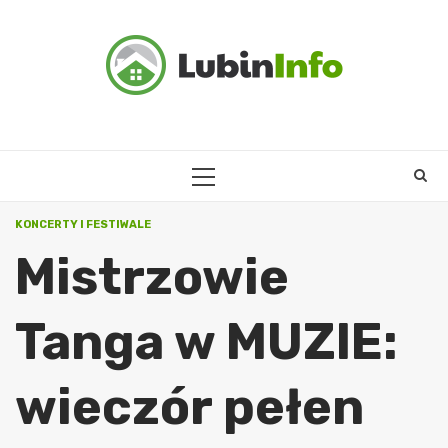
Skip
to
content
PRIMARY
MENU
KONCERTY I FESTIWALE
Mistrzowie
Tanga w MUZIE:
wieczór pełen