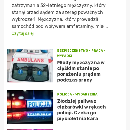
zatrzymania 32-letniego mężczyzny, który
stanął przed sądem za szereg poważnych
wykroczeń. Mężczyzna, który prowadził
samochód pod wpływem amfetaminy, miał...
Czytaj dalej
BEZPIECZEŃSTWO
PRACA
WYPADKI
Młody mężczyzna w
ciężkim stanie po
porażeniu prądem
podczas pracy
POLICJA
WYDARZENIA
Złodziej paliwa z
ciężarówki w rękach
policji. Czeka go
pięcioletnia kara