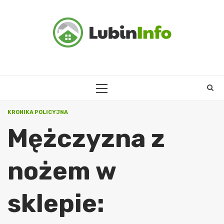
Skip
to
content
PRIMARY
MENU
KRONIKA POLICYJNA
Mężczyzna z
nożem w
sklepie: