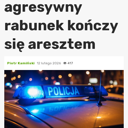
agresywny
rabunek kończy
się aresztem
Piotr Kamiński
12 lutego 2026
417