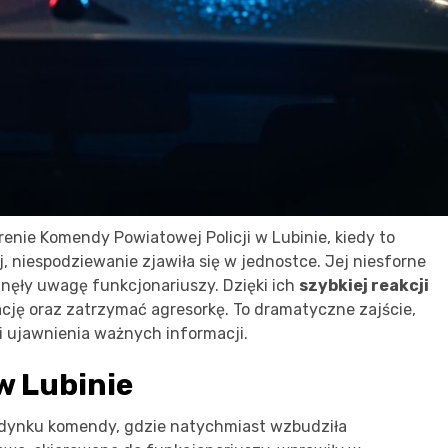
enie Komendy Powiatowej Policji w Lubinie, kiedy to
, niespodziewanie zjawiła się w jednostce. Jej niesforne
nęły uwagę funkcjonariuszy. Dzięki ich
szybkiej reakcji
cję oraz zatrzymać agresorkę. To dramatyczne zajście,
 i ujawnienia ważnych informacji.
w Lubinie
dynku komendy, gdzie natychmiast wzbudziła