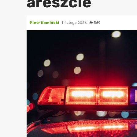
areszcie
Piotr Kamiński
11 lutego 2026
369