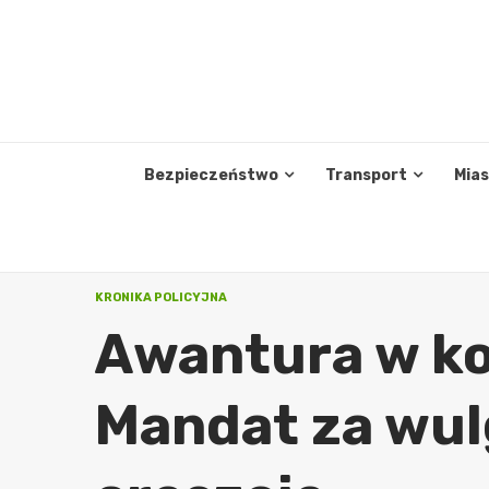
Skip
to
content
Bezpieczeństwo
Transport
Mia
KRONIKA POLICYJNA
Awantura w ko
Mandat za wul