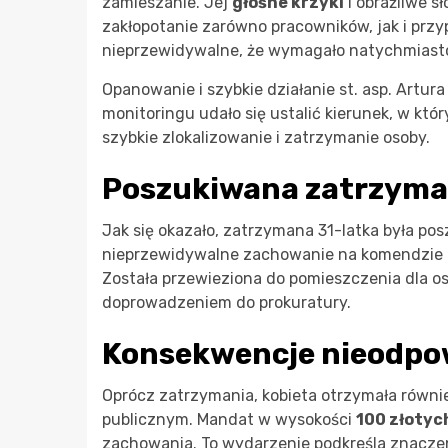
zamieszanie. Jej
głośne krzyki
i obraźliwe s
zakłopotanie zarówno pracowników, jak i prz
nieprzewidywalne, że wymagało natychmiasto
Opanowanie i szybkie działanie st. asp. Artura
monitoringu udało się ustalić kierunek, w któr
szybkie zlokalizowanie i zatrzymanie osoby.
Poszukiwana zatrzym
Jak się okazało, zatrzymana 31-latka była po
nieprzewidywalne zachowanie na komendzie b
Została przewieziona do pomieszczenia dla o
doprowadzeniem do prokuratury.
Konsekwencje nieodpo
Oprócz zatrzymania, kobieta otrzymała równ
publicznym. Mandat w wysokości
100 złotyc
zachowania. To wydarzenie podkreśla znaczeni