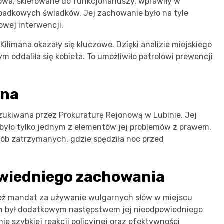
łowa, skierowane do funkcjonariuszy, wprawiły w
ypadkowych świadków. Jej zachowanie było na tyle
wej interwencji.
 Kilimana okazały się kluczowe. Dzięki analizie miejskiego
ym oddaliła się kobieta. To umożliwiło patrolowi prewencji
ana
szukiwana przez Prokuraturę Rejonową w Lubinie. Jej
yło tylko jednym z elementów jej problemów z prawem.
sób zatrzymanych, gdzie spędziła noc przed
wiedniego zachowania
ież mandat za używanie wulgarnych słów w miejscu
h
był dodatkowym następstwem jej nieodpowiedniego
e szybkiej reakcji policyjnej oraz efektywności