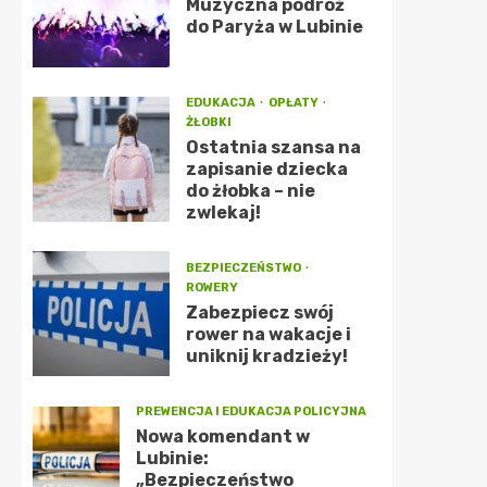
Muzyczna podróż
do Paryża w Lubinie
EDUKACJA
OPŁATY
ŻŁOBKI
Ostatnia szansa na
zapisanie dziecka
do żłobka – nie
zwlekaj!
BEZPIECZEŃSTWO
ROWERY
Zabezpiecz swój
rower na wakacje i
uniknij kradzieży!
PREWENCJA I EDUKACJA POLICYJNA
Nowa komendant w
Lubinie:
„Bezpieczeństwo