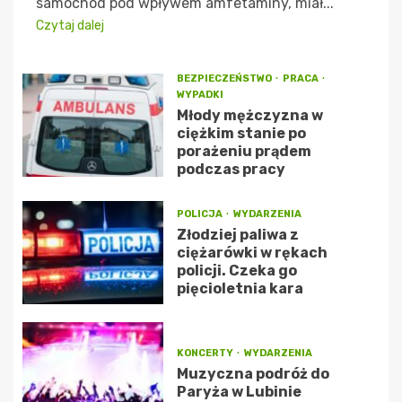
samochód pod wpływem amfetaminy, miał...
Czytaj dalej
BEZPIECZEŃSTWO
PRACA
WYPADKI
Młody mężczyzna w
ciężkim stanie po
porażeniu prądem
podczas pracy
POLICJA
WYDARZENIA
Złodziej paliwa z
ciężarówki w rękach
policji. Czeka go
pięcioletnia kara
KONCERTY
WYDARZENIA
Muzyczna podróż do
Paryża w Lubinie