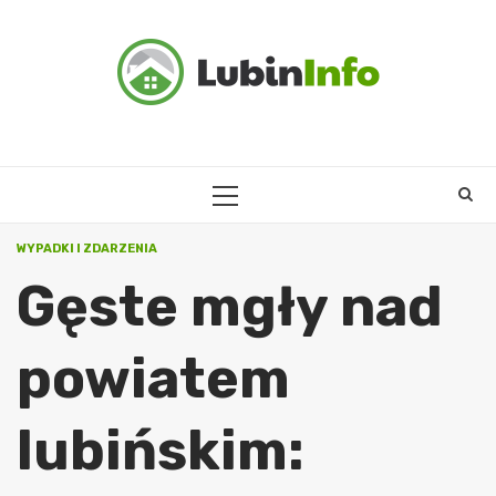
Skip
to
content
PRIMARY
MENU
WYPADKI I ZDARZENIA
Gęste mgły nad
powiatem
lubińskim: