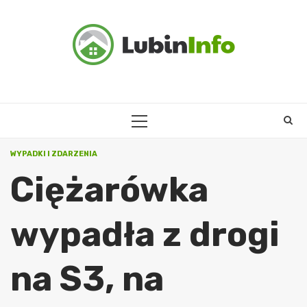
Skip
to
content
PRIMARY
MENU
WYPADKI I ZDARZENIA
Ciężarówka
wypadła z drogi
na S3, na