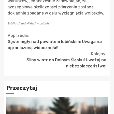
warunków, jednocześnie zapewniając, że
szczegółowe okoliczności zdarzenia zostaną
dokładnie zbadane w celu wyciągnięcia wniosków.
Źródło: Urząd Miejski w Lubinie
Continue
Poprzedni:
Gęste mgły nad powiatem lubińskim: Uwaga na
Reading
ograniczoną widoczność!
Kolejny:
Silny wiatr na Dolnym Śląsku! Uważaj na
niebezpieczeństwo!
Przeczytaj