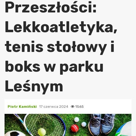
Przeszłości:
Lekkoatletyka,
tenis stołowy i
boks w parku
Leśnym
Piotr Kamiński
17 czerwca 2024
1565