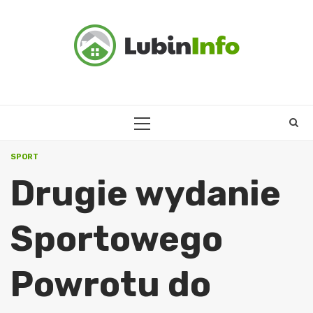
Skip
to
content
PRIMARY
MENU
SPORT
Drugie wydanie
Sportowego
Powrotu do