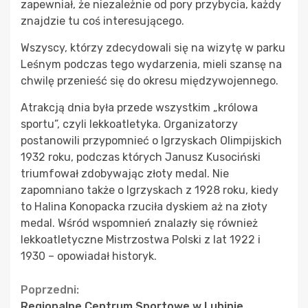
zapewniał, że niezależnie od pory przybycia, każdy
znajdzie tu coś interesującego.
Wszyscy, którzy zdecydowali się na wizytę w parku
Leśnym podczas tego wydarzenia, mieli szansę na
chwilę przenieść się do okresu międzywojennego.
Atrakcją dnia była przede wszystkim „królowa
sportu”, czyli lekkoatletyka. Organizatorzy
postanowili przypomnieć o Igrzyskach Olimpijskich
1932 roku, podczas których Janusz Kusociński
triumfował zdobywając złoty medal. Nie
zapomniano także o Igrzyskach z 1928 roku, kiedy
to Halina Konopacka rzuciła dyskiem aż na złoty
medal. Wśród wspomnień znalazły się również
lekkoatletyczne Mistrzostwa Polski z lat 1922 i
1930 – opowiadał historyk.
Continue
Poprzedni:
Regionalne Centrum Sportowe w Lubinie