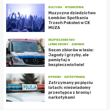
KULTURA
WYDARZENIA
Muzyczne dziedzictwo
Łemków: Spotkania
Trzech Pokoleń w CK
MUZA
BEZPIECZEŃSTWO
LEŚNE ZBIORY
ZDROWIE
Sezon zbiorów w lesie:
Jagody i grzyby, ale
pamiętaj o
bezpieczeństwie!
WYPADKI
ZATRZYMANIA
Zatrzymany po pięciu
latach: nieświadomy
przestępca z bronią i
narkotykami