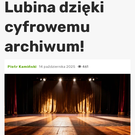
Lubina dzięki
cyfrowemu
archiwum!
Piotr Kamiński
14 października 2025
461