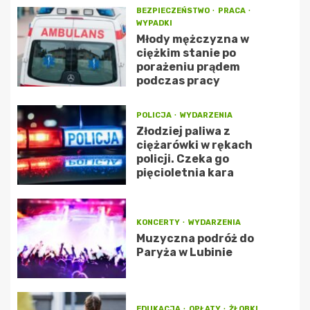
BEZPIECZEŃSTWO
PRACA
WYPADKI
Młody mężczyzna w
ciężkim stanie po
porażeniu prądem
podczas pracy
POLICJA
WYDARZENIA
Złodziej paliwa z
ciężarówki w rękach
policji. Czeka go
pięcioletnia kara
KONCERTY
WYDARZENIA
Muzyczna podróż do
Paryża w Lubinie
EDUKACJA
OPŁATY
ŻŁOBKI