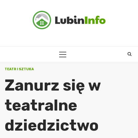
Skip
to
content
PRIMARY
MENU
TEATR I SZTUKA
Zanurz się w
teatralne
dziedzictwo