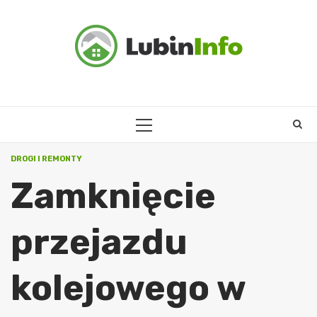
Skip
to
content
PRIMARY
MENU
DROGI I REMONTY
Zamknięcie
przejazdu
kolejowego w