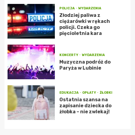
POLICJA
WYDARZENIA
Złodziej paliwa z
ciężarówki w rękach
policji. Czeka go
pięcioletnia kara
KONCERTY
WYDARZENIA
Muzyczna podróż do
Paryża w Lubinie
EDUKACJA
OPŁATY
ŻŁOBKI
Ostatnia szansa na
zapisanie dziecka do
żłobka – nie zwlekaj!