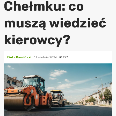
Chełmku: co
muszą wiedzieć
kierowcy?
Piotr Kamiński
3 kwietnia 2026
277