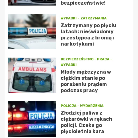
bezpieczeństwie!
WYPADKI
ZATRZYMANIA
Zatrzymany po pięciu
latach: nieświadomy
przestępca z bronią i
narkotykami
BEZPIECZEŃSTWO
PRACA
WYPADKI
Młody mężczyzna w
ciężkim stanie po
porażeniu prądem
podczas pracy
POLICJA
WYDARZENIA
Złodziej paliwa z
ciężarówki w rękach
policji. Czeka go
pięcioletnia kara