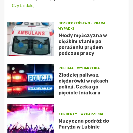
Czytaj dalej
BEZPIECZEŃSTWO
PRACA
WYPADKI
Młody mężczyzna w
ciężkim stanie po
porażeniu prądem
podczas pracy
POLICJA
WYDARZENIA
Złodziej paliwa z
ciężarówki w rękach
policji. Czeka go
pięcioletnia kara
KONCERTY
WYDARZENIA
Muzyczna podróż do
Paryża w Lubinie