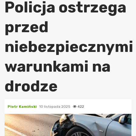
Policja ostrzega
przed
niebezpiecznymi
warunkami na
drodze
Piotr Kamiński
10 listopada 2025
422