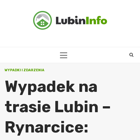
Skip
to
content
PRIMARY
MENU
WYPADKI I ZDARZENIA
Wypadek na
trasie Lubin –
Rynarcice: