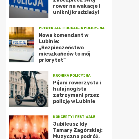
rower na wakacje i
uniknij kradzieży!
PREWENCJA I EDUKACJA POLICYJNA
Nowa komendant w
Lubinie:
„Bezpieczeństwo
mieszkańców to mój
priorytet”
KRONIKA POLICYJNA
Pijani rowerzysta i
hulajnogista
zatrzymani przez
policję w Lubinie
KONCERTY I FESTIWALE
Jubileusz Idy
Tamary Zagórskiej:
Muzyczna podróż,