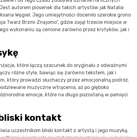
zawie i od tego czasu zdobywa uznanie na licznych
est autorem piosenek dla takich artystów jak Natalia
ksana Węgiel. Jego umiejętności doceniło szerokie grono
ja Twarz Brzmi Znajomo”, gdzie zajął trzecie miejsce w
 jego wykonaniu są cenione zarówno przez krytyków, jak i
sykę
nżacje, które łączą szacunek do oryginału z odważnymi
czy różne style, bawiąc się zarówno tekstem, jak i
em, który prowadzi słuchaczy przez emocjonalną podróż.
spodziewane muzyczne wtrącenia, aż po głęboko
 różnorodne emocje, które na długo pozostaną w pamięci
liski kontakt
wia uczestnikom bliski kontakt z artystą i jego muzyką.