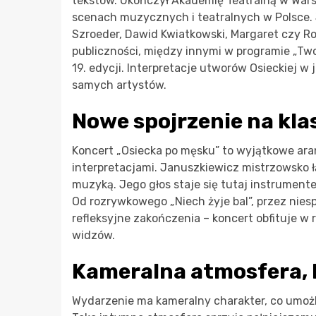
tekstów. Ukończył Akademię Teatralną w Wars
scenach muzycznych i teatralnych w Polsce. J
Szroeder, Dawid Kwiatkowski, Margaret czy Ro
publiczności, między innymi w programie „Two
19. edycji. Interpretacje utworów Osieckiej w
samych artystów.
Nowe spojrzenie na kla
Koncert „Osiecka po męsku” to wyjątkowe ara
interpretacjami. Januszkiewicz mistrzowsko łą
muzyką. Jego głos staje się tutaj instrument
Od rozrywkowego „Niech żyje bal”, przez nie
refleksyjne zakończenia – koncert obfituje w
widzów.
Kameralna atmosfera, b
Wydarzenie ma kameralny charakter, co umożli