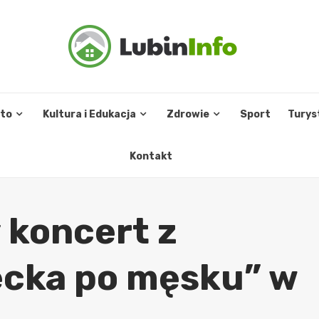
sto
Kultura i Edukacja
Zdrowie
Sport
Turys
Kontakt
koncert z
ecka po męsku” w