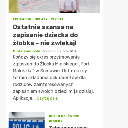
EDUKACJA
OPŁATY
ŻŁOBKI
Ostatnia szansa na
zapisanie dziecka do
żłobka – nie zwlekaj!
Piotr Kamiński
6 sierpnia 2026
4
Kończy się okres przyjmowania
zgłoszeń do Żłobka Miejskiego „Port
Maluszka” w Ścinawie. Ostateczny
termin składania dokumentów dla
rodziców zainteresowanych
zapisaniem swoich dzieci mija dzisiaj.
Aplikacje...
Czytaj dalej
BEZPIECZEŃSTWO
ROWERY
Zabezpiecz swój