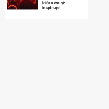
która wciąż
inspiruje