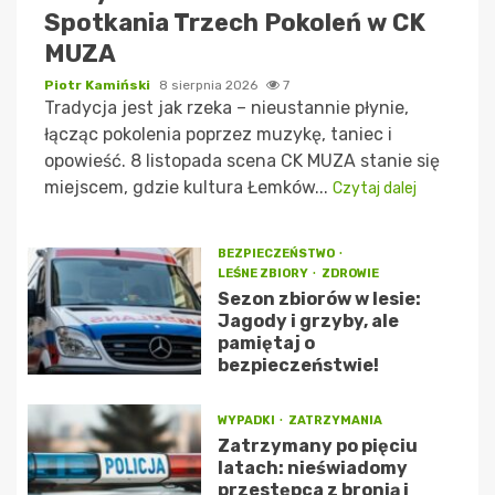
Spotkania Trzech Pokoleń w CK
MUZA
Piotr Kamiński
8 sierpnia 2026
7
Tradycja jest jak rzeka – nieustannie płynie,
łącząc pokolenia poprzez muzykę, taniec i
opowieść. 8 listopada scena CK MUZA stanie się
miejscem, gdzie kultura Łemków...
Czytaj dalej
BEZPIECZEŃSTWO
LEŚNE ZBIORY
ZDROWIE
Sezon zbiorów w lesie:
Jagody i grzyby, ale
pamiętaj o
bezpieczeństwie!
WYPADKI
ZATRZYMANIA
Zatrzymany po pięciu
latach: nieświadomy
przestępca z bronią i