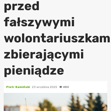
przed
fałszywymi
wolontariuszkam
zbierającymi
pieniądze
Piotr Kamiński
23 września 2025
484