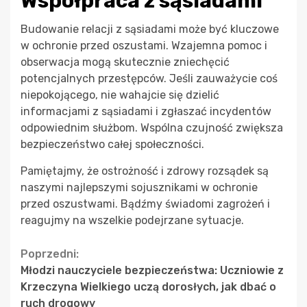
Współpraca z sąsiadami
Budowanie relacji z sąsiadami może być kluczowe
w ochronie przed oszustami. Wzajemna pomoc i
obserwacja mogą skutecznie zniechęcić
potencjalnych przestępców. Jeśli zauważycie coś
niepokojącego, nie wahajcie się dzielić
informacjami z sąsiadami i zgłaszać incydentów
odpowiednim służbom. Wspólna czujność zwiększa
bezpieczeństwo całej społeczności.
Pamiętajmy, że ostrożność i zdrowy rozsądek są
naszymi najlepszymi sojusznikami w ochronie
przed oszustwami. Bądźmy świadomi zagrożeń i
reagujmy na wszelkie podejrzane sytuacje.
Continue
Poprzedni:
Młodzi nauczyciele bezpieczeństwa: Uczniowie z
Reading
Krzeczyna Wielkiego uczą dorosłych, jak dbać o
ruch drogowy