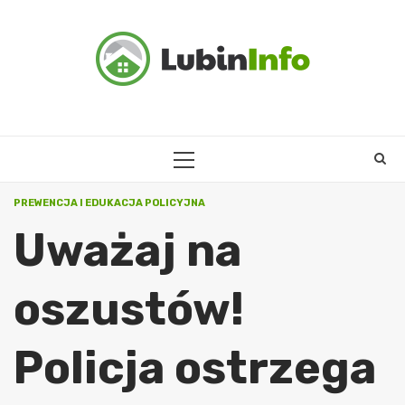
Skip
to
content
PRIMARY
MENU
PREWENCJA I EDUKACJA POLICYJNA
Uważaj na
oszustów!
Policja ostrzega