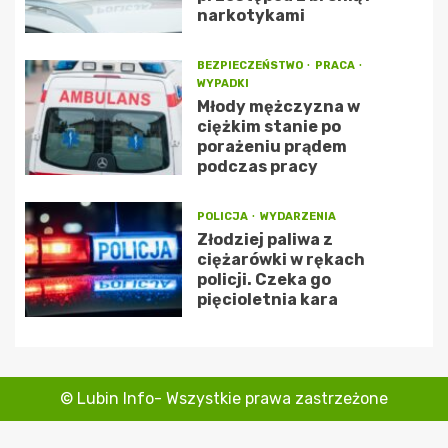
narkotykami
BEZPIECZEŃSTWO
PRACA
WYPADKI
Młody mężczyzna w
ciężkim stanie po
porażeniu prądem
podczas pracy
POLICJA
WYDARZENIA
Złodziej paliwa z
ciężarówki w rękach
policji. Czeka go
pięcioletnia kara
© Lubin Info- Wszystkie prawa zastrzeżone