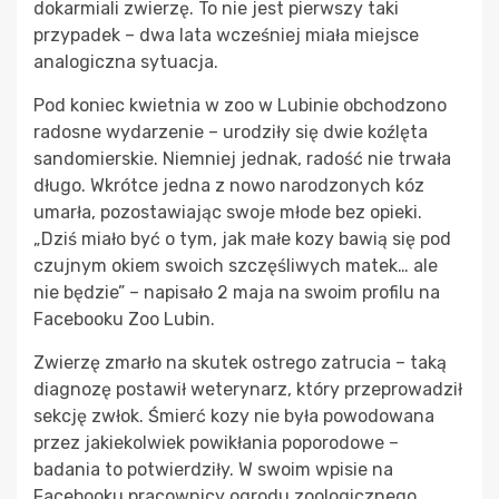
dokarmiali zwierzę. To nie jest pierwszy taki
przypadek – dwa lata wcześniej miała miejsce
analogiczna sytuacja.
Pod koniec kwietnia w zoo w Lubinie obchodzono
radosne wydarzenie – urodziły się dwie koźlęta
sandomierskie. Niemniej jednak, radość nie trwała
długo. Wkrótce jedna z nowo narodzonych kóz
umarła, pozostawiając swoje młode bez opieki.
„Dziś miało być o tym, jak małe kozy bawią się pod
czujnym okiem swoich szczęśliwych matek… ale
nie będzie” – napisało 2 maja na swoim profilu na
Facebooku Zoo Lubin.
Zwierzę zmarło na skutek ostrego zatrucia – taką
diagnozę postawił weterynarz, który przeprowadził
sekcję zwłok. Śmierć kozy nie była powodowana
przez jakiekolwiek powikłania poporodowe –
badania to potwierdziły. W swoim wpisie na
Facebooku pracownicy ogrodu zoologicznego