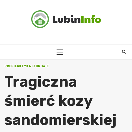
Skip
to
content
PRIMARY
MENU
PROFILAKTYKA I ZDROWIE
Tragiczna
śmierć kozy
sandomierskiej