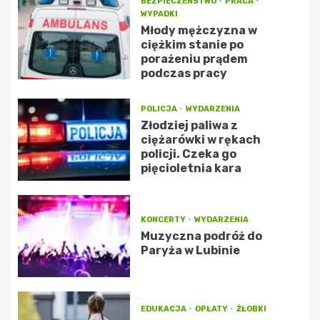
BEZPIECZEŃSTWO
PRACA
WYPADKI
Młody mężczyzna w
ciężkim stanie po
porażeniu prądem
podczas pracy
POLICJA
WYDARZENIA
Złodziej paliwa z
ciężarówki w rękach
policji. Czeka go
pięcioletnia kara
KONCERTY
WYDARZENIA
Muzyczna podróż do
Paryża w Lubinie
EDUKACJA
OPŁATY
ŻŁOBKI