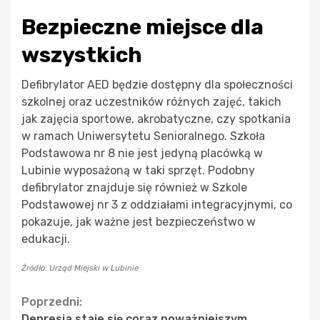
Bezpieczne miejsce dla
wszystkich
Defibrylator AED będzie dostępny dla społeczności
szkolnej oraz uczestników różnych zajęć, takich
jak zajęcia sportowe, akrobatyczne, czy spotkania
w ramach Uniwersytetu Senioralnego. Szkoła
Podstawowa nr 8 nie jest jedyną placówką w
Lubinie wyposażoną w taki sprzęt. Podobny
defibrylator znajduje się również w Szkole
Podstawowej nr 3 z oddziałami integracyjnymi, co
pokazuje, jak ważne jest bezpieczeństwo w
edukacji.
Źródło: Urząd Miejski w Lubinie
Continue
Poprzedni:
Depresja staje się coraz poważniejszym