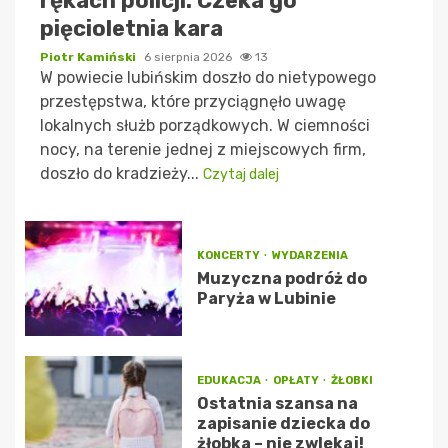
rękach policji. Czeka go
pięcioletnia kara
Piotr Kamiński
6 sierpnia 2026
13
W powiecie lubińskim doszło do nietypowego
przestępstwa, które przyciągnęło uwagę
lokalnych służb porządkowych. W ciemności
nocy, na terenie jednej z miejscowych firm,
doszło do kradzieży...
Czytaj dalej
KONCERTY
WYDARZENIA
Muzyczna podróż do
Paryża w Lubinie
EDUKACJA
OPŁATY
ŻŁOBKI
Ostatnia szansa na
zapisanie dziecka do
żłobka – nie zwlekaj!