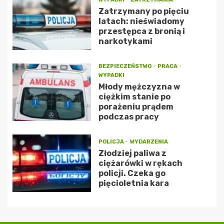
Zatrzymany po pięciu
latach: nieświadomy
przestępca z bronią i
narkotykami
BEZPIECZEŃSTWO
PRACA
WYPADKI
Młody mężczyzna w
ciężkim stanie po
porażeniu prądem
podczas pracy
POLICJA
WYDARZENIA
Złodziej paliwa z
ciężarówki w rękach
policji. Czeka go
pięcioletnia kara