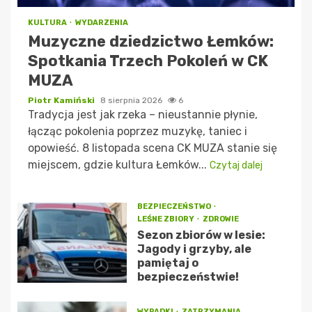
KULTURA
WYDARZENIA
Muzyczne dziedzictwo Łemków:
Spotkania Trzech Pokoleń w CK
MUZA
Piotr Kamiński
8 sierpnia 2026
6
Tradycja jest jak rzeka – nieustannie płynie,
łącząc pokolenia poprzez muzykę, taniec i
opowieść. 8 listopada scena CK MUZA stanie się
miejscem, gdzie kultura Łemków...
Czytaj dalej
BEZPIECZEŃSTWO
LEŚNE ZBIORY
ZDROWIE
Sezon zbiorów w lesie:
Jagody i grzyby, ale
pamiętaj o
bezpieczeństwie!
WYPADKI
ZATRZYMANIA