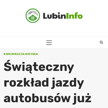
Skip
to
content
PRIMARY
MENU
KOMUNIKACJA MIEJSKA
Świąteczny
rozkład jazdy
autobusów już