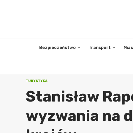
Skip
to
content
Bezpieczeństwo
Transport
Mia
TURYSTYKA
Stanisław Rap
wyzwania na d