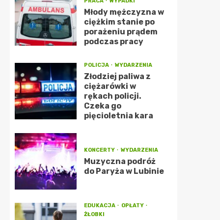
PRACA
WYPADKI
Młody mężczyzna w
ciężkim stanie po
porażeniu prądem
podczas pracy
POLICJA
WYDARZENIA
Złodziej paliwa z
ciężarówki w
rękach policji.
Czeka go
pięcioletnia kara
KONCERTY
WYDARZENIA
Muzyczna podróż
do Paryża w Lubinie
EDUKACJA
OPŁATY
ŻŁOBKI