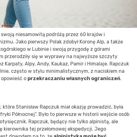
 swoją niesamowitą podróżą przez 60 krajów i
nizmu. Jako pierwszy Polak zdobył Koronę Alp, a także
kogórskiego w Lubinie i swoją przygodę z górami
em przerodziły się w wyprawy na najwyższe szczyty
ez Karpaty, Alpy, Andy, Kaukaz, Pamir i Himalaje. Rapczuk
nie, często w stylu minimalistycznym, z naciskiem na
e opowieść o
przekraczaniu własnych ograniczeń
.
 które Stanisław Rapczuk miał okazję prowadzić, była
yki Północnej”. Było to pierwsze w historii wejście osób
ysięcznik. Rapczuk, będący nie tylko alpinistą, ale
lę kierownika tej przełomowej ekspedycji. Jego
jest dowodem na to, że
alpinistyka może być