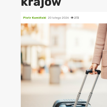
krajów
Piotr Kamiński
20 lutego 2026
272