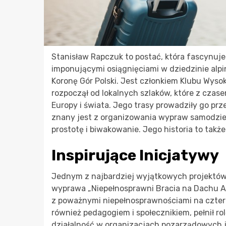
Stanisław Rapczuk to postać, która fascynuje
imponującymi osiągnięciami w dziedzinie alpi
Koronę Gór Polski. Jest członkiem Klubu Wyso
rozpoczął od lokalnych szlaków, które z czas
Europy i świata. Jego trasy prowadziły go prz
znany jest z organizowania wypraw samodziel
prostotę i biwakowanie. Jego historia to takż
Inspirujące Inicjatywy
Jednym z najbardziej wyjątkowych projektów,
wyprawa „Niepełnosprawni Bracia na Dachu Afr
z poważnymi niepełnosprawnościami na czterot
również pedagogiem i społecznikiem, pełnił ro
działalność w organizacjach pozarządowych 