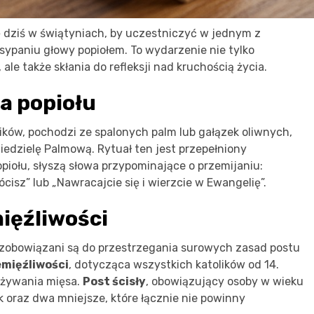
ę dziś w świątyniach, by uczestniczyć w jednym z
sypaniu głowy popiołem. To wydarzenie nie tylko
le także skłania do refleksji nad kruchością życia.
a popiołu
ników, pochodzi ze spalonych palm lub gałązek oliwnych,
iedzielę Palmową. Rytuał ten jest przepełniony
opiołu, słyszą słowa przypominające o przemijaniu:
ócisz” lub „Nawracajcie się i wierzcie w Ewangelię”.
ięźliwości
y zobowiązani są do przestrzegania surowych zasad postu
mięźliwości
, dotycząca wszystkich katolików od 14.
ożywania mięsa.
Post ścisły
, obowiązujący osoby w wieku
ek oraz dwa mniejsze, które łącznie nie powinny