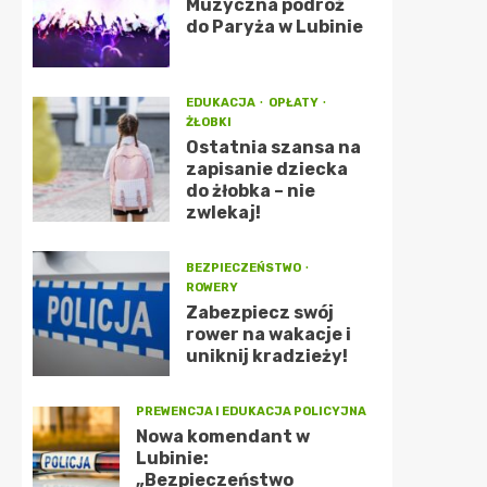
Muzyczna podróż
do Paryża w Lubinie
EDUKACJA
OPŁATY
ŻŁOBKI
Ostatnia szansa na
zapisanie dziecka
do żłobka – nie
zwlekaj!
BEZPIECZEŃSTWO
ROWERY
Zabezpiecz swój
rower na wakacje i
uniknij kradzieży!
PREWENCJA I EDUKACJA POLICYJNA
Nowa komendant w
Lubinie:
„Bezpieczeństwo