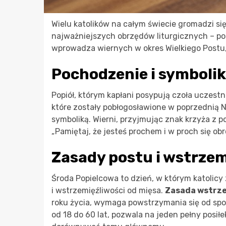
Wielu katolików na całym świecie gromadzi si
najważniejszych obrzędów liturgicznych – po
wprowadza wiernych w okres Wielkiego Postu, a
Pochodzenie i symbolik
Popiół, którym kapłani posypują czoła uczest
które zostały pobłogosławione w poprzednią N
symboliką. Wierni, przyjmując znak krzyża z p
„Pamiętaj, że jesteś prochem i w proch się obr
Zasady postu i wstrzem
Środa Popielcowa to dzień, w którym katolic
i wstrzemięźliwości od mięsa.
Zasada wstrze
roku życia, wymaga powstrzymania się od sp
od 18 do 60 lat, pozwala na jeden pełny posił