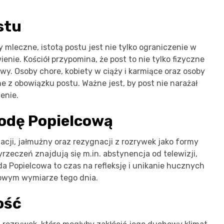
stu
 mleczne, istotą postu jest nie tylko ograniczenie w
nie. Kościół przypomina, że post to nie tylko fizyczne
y. Osoby chore, kobiety w ciąży i karmiące oraz osoby
e z obowiązku postu. Ważne jest, by post nie narażał
enie.
odę Popielcową
cji, jałmużny oraz rezygnacji z rozrywek jako formy
zeczeń znajdują się m.in. abstynencja od telewizji,
a Popielcowa to czas na refleksję i unikanie hucznych
howym wymiarze tego dnia.
ość