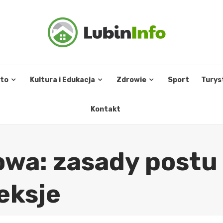
sto
Kultura i Edukacja
Zdrowie
Sport
Turys
Kontakt
owa: zasady postu
eksje