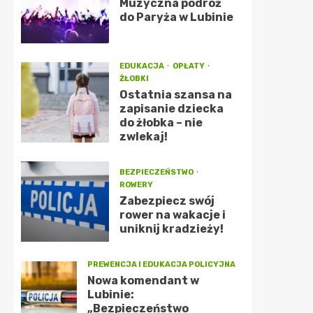
Muzyczna podróż
do Paryża w Lubinie
EDUKACJA
OPŁATY
ŻŁOBKI
Ostatnia szansa na
zapisanie dziecka
do żłobka – nie
zwlekaj!
BEZPIECZEŃSTWO
ROWERY
Zabezpiecz swój
rower na wakacje i
uniknij kradzieży!
PREWENCJA I EDUKACJA POLICYJNA
Nowa komendant w
Lubinie:
„Bezpieczeństwo