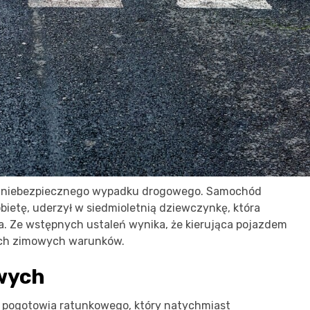
 do niebezpiecznego wypadku drogowego. Samochód
ietę, uderzył w siedmioletnią dziewczynkę, która
a. Ze wstępnych ustaleń wynika, że kierująca pojazdem
ych zimowych warunków.
wych
ół pogotowia ratunkowego, który natychmiast