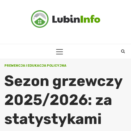
Skip
to
content
PRIMARY
MENU
PREWENCJA I EDUKACJA POLICYJNA
Sezon grzewczy
2025/2026: za
statystykami