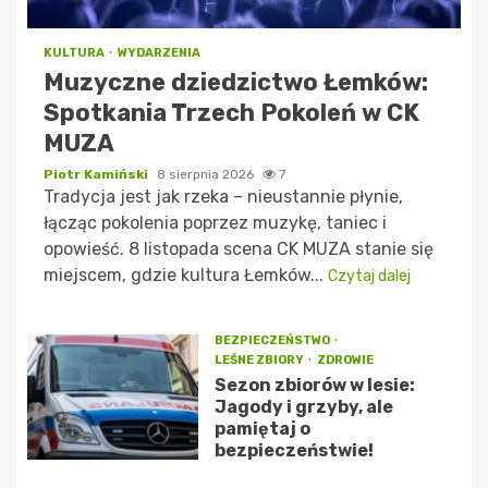
KULTURA
WYDARZENIA
Muzyczne dziedzictwo Łemków:
Spotkania Trzech Pokoleń w CK
MUZA
Piotr Kamiński
8 sierpnia 2026
7
Tradycja jest jak rzeka – nieustannie płynie,
łącząc pokolenia poprzez muzykę, taniec i
opowieść. 8 listopada scena CK MUZA stanie się
miejscem, gdzie kultura Łemków...
Czytaj dalej
BEZPIECZEŃSTWO
LEŚNE ZBIORY
ZDROWIE
Sezon zbiorów w lesie:
Jagody i grzyby, ale
pamiętaj o
bezpieczeństwie!