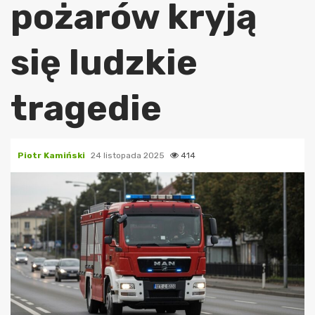
pożarów kryją
się ludzkie
tragedie
Piotr Kamiński
24 listopada 2025
414