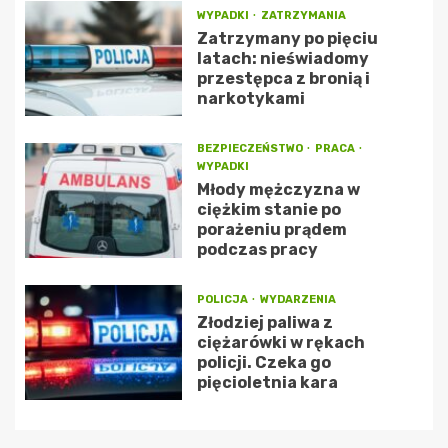
WYPADKI
ZATRZYMANIA
Zatrzymany po pięciu
latach: nieświadomy
przestępca z bronią i
narkotykami
BEZPIECZEŃSTWO
PRACA
WYPADKI
Młody mężczyzna w
ciężkim stanie po
porażeniu prądem
podczas pracy
POLICJA
WYDARZENIA
Złodziej paliwa z
ciężarówki w rękach
policji. Czeka go
pięcioletnia kara