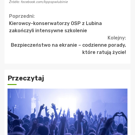
Źródło: facebook.com/kppspwlubinie
Continue
Poprzedni:
Kierowcy-konserwatorzy OSP z Lubina
Reading
zakończyli intensywne szkolenie
Kolejny:
Bezpieczeństwo na ekranie – codzienne porady,
które ratują życie!
Przeczytaj