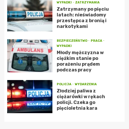
WYPADKI
ZATRZYMANIA
Zatrzymany po pięciu
latach: nieświadomy
przestępca z bronią i
narkotykami
BEZPIECZEŃSTWO
PRACA
WYPADKI
Młody mężczyzna w
ciężkim stanie po
porażeniu prądem
podczas pracy
POLICJA
WYDARZENIA
Złodziej paliwa z
ciężarówki w rękach
policji. Czeka go
pięcioletnia kara