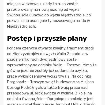
miejsce w czerwcu, kiedy to ruch został
przekierowany na nową jezdnię od węzła
Świnoujście Łunowo do węzła Międzyzdroje, co
pozwoliło na usunięcie tymczasowego ronda w
Międzyzdrojach.
Postęp i przyszłe plany
Końcem czerwca otwarto kolejny fragment drogi
od Międzyzdrojów do węzła Wolin Zachód, a w
październiku ruch dwujezdniowy został
wprowadzony na odcinku Wolin – Troszyn. Mimo że
główne jezdnie zostały już oddane do użytku,
prace wykończeniowe wciąż trwają. Na odcinku
Dargobądz – Troszyn wciąż budowane są Miejsca
Obsługi Podróżnych, a także trwają prace nad
przebudową ul. Mickiewicza w Wolinie. Z kolei na
odcinku Świnoujście – Dargobądz zamknięty jest
jeszcze węzeł Świnoujście Terminal LNG, gdzie do