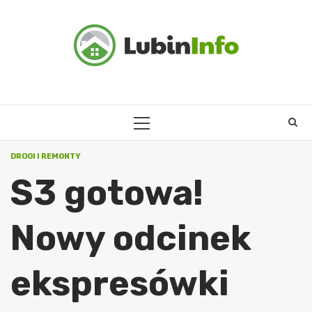
Skip
to
content
PRIMARY
MENU
DROGI I REMONTY
S3 gotowa!
Nowy odcinek
ekspresówki