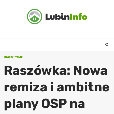
Skip
to
content
PRIMARY
MENU
INWESTYCJE
Raszówka: Nowa
remiza i ambitne
plany OSP na