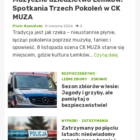
Spotkania Trzech Pokoleń w CK
MUZA
Piotr Kamiński
8 sierpnia 2026
5
Tradycja jest jak rzeka – nieustannie płynie,
łącząc pokolenia poprzez muzykę, taniec i
opowieść. 8 listopada scena CK MUZA stanie się
miejscem, gdzie kultura Łemków...
Czytaj dalej
BEZPIECZEŃSTWO
LEŚNE ZBIORY
ZDROWIE
Sezon zbiorów w lesie:
Jagody i grzyby, ale
pamiętaj o
bezpieczeństwie!
WYPADKI
ZATRZYMANIA
Zatrzymany po pięciu
latach: nieświadomy