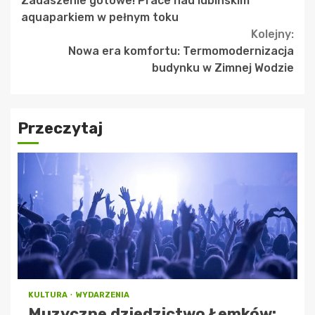
Zadaszenie gotowe! Prace nad lubińskim
Reading
aquaparkiem w pełnym toku
Kolejny:
Nowa era komfortu: Termomodernizacja
budynku w Zimnej Wodzie
Przeczytaj
KULTURA
WYDARZENIA
Muzyczne dziedzictwo Łemków: