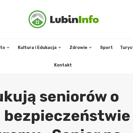
sto
Kultura i Edukacja
Zdrowie
Sport
Turys
Kontakt
ukują seniorów o
i bezpieczeństwie