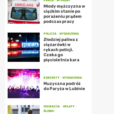
PRACA
WYPADKI
Młody mężczyzna w
ciężkim stanie po
porażeniu prądem
podczas pracy
POLICJA
WYDARZENIA
Złodziej paliwa z
ciężarówki w
rękach policji.
Czeka go
pięcioletnia kara
KONCERTY
WYDARZENIA
Muzyczna podróż
do Paryża w Lubinie
EDUKACJA
OPŁATY
ŻŁOBKI