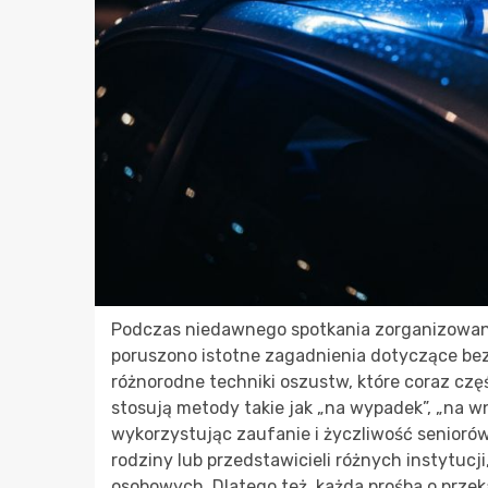
Podczas niedawnego spotkania zorganizowane
poruszono istotne zagadnienia dotyczące b
różnorodne techniki oszustw, które coraz częś
stosują metody takie jak „na wypadek”, „na wn
wykorzystując zaufanie i życzliwość senioró
rodziny lub przedstawicieli różnych instytucj
osobowych. Dlatego też, każda prośba o prze