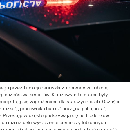
go przez funkcjonariuszki z komendy w Lubinie,
ezpieczeństwa seniorów. Kluczowym tematem były
ciej stają się zagrożeniem dla starszych osób. Oszuści
uczka”, „pracownika banku” oraz „na policjanta”,
w. Przestępcy często podszywają się pod członków
i, co ma na celu wyłudzenie pieniędzy lub danych
kazanie takich informacji powinna wzbudzać czujność i