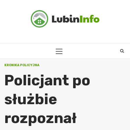
Skip
to
content
PRIMARY
MENU
KRONIKA POLICYJNA
Policjant po
służbie
rozpoznał