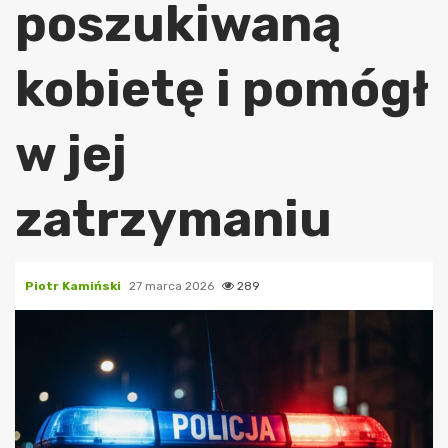
poszukiwaną
kobietę i pomógł
w jej
zatrzymaniu
Piotr Kamiński
27 marca 2026
289