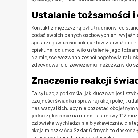
Ustalanie tożsamości i 
Kontakt z mężczyzną był utrudniony, co stano
podać swoich danych osobowych ani wyjaśnić, j
spostrzegawczości policjantów zauważono na
opiekuna, co umożliwiło ustalenie jego tożsamo
Na miejsce wezwano zespół pogotowia ratun
zdecydował o przewiezieniu mężczyzny do szp
Znaczenie reakcji świad
Ta sytuacja podkreśla, jak kluczowe jest szy
czujności świadka i sprawnej akcji policji, u
nas wszystkich, aby nie pozostać obojętnym
jedno zgłoszenie na numer alarmowy 112 moż
człowieka wychładza się błyskawicznie, dlate
akcja mieszkańca Szklar Górnych to doskonały
ratowania życia drugiego człowieka.