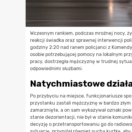
Wczesnym rankiem, podczas mroźnej nocy, życ
reakcji świadka oraz sprawnej interwencji poli
godziny 2:20 nad ranem policjanci z Komendy 
osobie potrzebującej pomocy na lokalnym pr
pracy, dostrzegła mężczyznę w trudnej sytuac
odpowiednimi służbami.
Natychmiastowe działa
Po przybyciu na miejsce, funkcjonariusze spot
przystanku zastali mężczyznę w bardzo złym s
zamarznięte, a on sam wykazywał oznaki powa
stanie dezorientacji, nie był w stanie komunik
decyzję o przetransportowaniu go do radiowoz
sytuację, przyniósł również suchą kurtkę, a