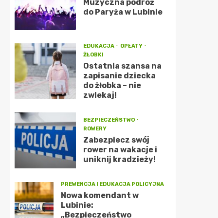
Muzyczna podróż
do Paryża w Lubinie
EDUKACJA
OPŁATY
ŻŁOBKI
Ostatnia szansa na
zapisanie dziecka
do żłobka – nie
zwlekaj!
BEZPIECZEŃSTWO
ROWERY
Zabezpiecz swój
rower na wakacje i
uniknij kradzieży!
PREWENCJA I EDUKACJA POLICYJNA
Nowa komendant w
Lubinie:
„Bezpieczeństwo