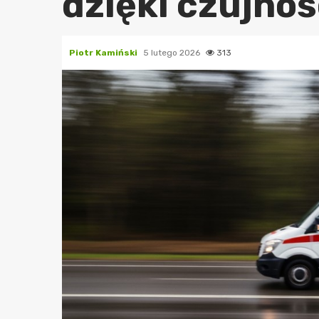
dzięki czujnoś
Piotr Kamiński
5 lutego 2026
313