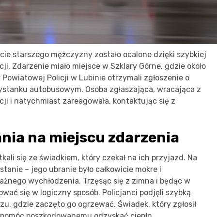
ie starszego mężczyzny zostało ocalone dzięki szybkiej
cji. Zdarzenie miało miejsce w Szklary Górne, gdzie około
Powiatowej Policji w Lubinie otrzymali zgłoszenie o
zystanku autobusowym. Osoba zgłaszająca, wracająca z
ji i natychmiast zareagowała, kontaktując się z
nia na miejscu zdarzenia
kali się ze świadkiem, który czekał na ich przyjazd. Na
tanie – jego ubranie było całkowicie mokre i
żnego wychłodzenia. Trzęsąc się z zimna i będąc w
ować się w logiczny sposób. Policjanci podjęli szybką
u, gdzie zaczęto go ogrzewać. Świadek, który zgłosił
by pomóc poszkodowanemu odzyskać ciepło.