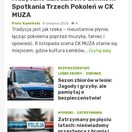
Spotkania Trzech Pokoleń w CK
MUZA
Piotr Kamiński
8 sierpnia 2026
4
Tradycja jest jak rzeka – nieustannie płynie,
łącząc pokolenia poprzez muzykę, taniec i
opowieść. 8 listopada scena CK MUZA stanie się
miejscem, gdzie kultura Łemków...
Czytaj dalej
BEZPIECZEŃSTWO
LEŚNE ZBIORY
ZDROWIE
Sezon zbiorów w lesie:
Jagody i grzyby, ale
pamiętaj o
bezpieczeństwie!
WYPADKI
ZATRZYMANIA
Zatrzymany po pięciu
latach: nieświadomy
przestępca z bronią i