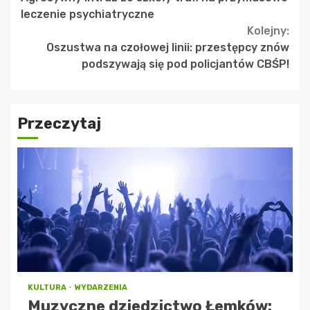
Reading
leczenie psychiatryczne
Kolejny:
Oszustwa na czołowej linii: przestępcy znów
podszywają się pod policjantów CBŚP!
Przeczytaj
KULTURA
WYDARZENIA
Muzyczne dziedzictwo Łemków: