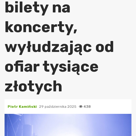
bilety na
koncerty,
wyłudzając od
ofiar tysiące
złotych
Piotr Kamiński
29 października 2025
438