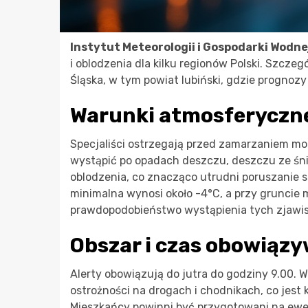
Instytut Meteorologii i Gospodarki Wodne
i oblodzenia dla kilku regionów Polski. Szcz
Śląska, w tym powiat lubiński, gdzie prognoz
Warunki atmosferyczne 
Specjaliści ostrzegają przed zamarzaniem mo
wystąpić po opadach deszczu, deszczu ze śni
oblodzenia, co znacząco utrudni poruszanie 
minimalna wynosi około -4°C, a przy gruncie 
prawdopodobieństwo wystąpienia tych zjawis
Obszar i czas obowiązy
Alerty obowiązują do jutra do godziny 9.00. 
ostrożności na drogach i chodnikach, co jest 
Mieszkańcy powinni być przygotowani na ewen