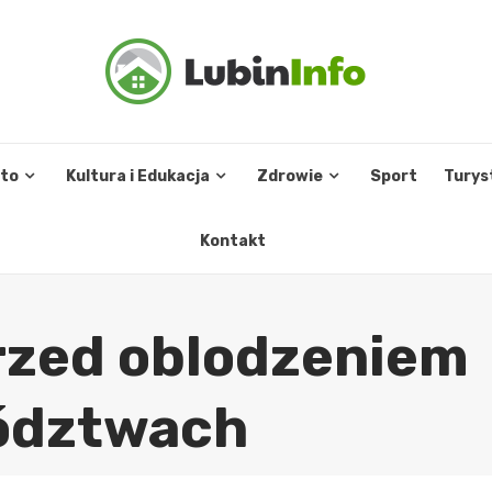
sto
Kultura i Edukacja
Zdrowie
Sport
Turys
Kontakt
rzed oblodzeniem
wództwach