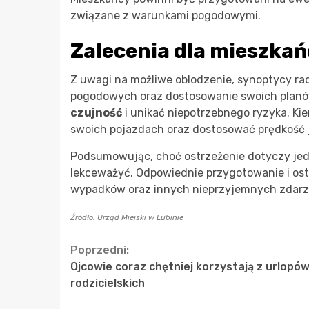
związane z warunkami pogodowymi.
Zalecenia dla mieszka
Z uwagi na możliwe oblodzenie, synoptycy r
pogodowych oraz dostosowanie swoich planó
czujność
i unikać niepotrzebnego ryzyka. Ki
swoich pojazdach oraz dostosować prędkość 
Podsumowując, choć ostrzeżenie dotyczy jedy
lekceważyć. Odpowiednie przygotowanie i os
wypadków oraz innych nieprzyjemnych zdarze
Źródło: Urząd Miejski w Lubinie
Continue
Poprzedni:
Ojcowie coraz chętniej korzystają z urlopó
Reading
rodzicielskich