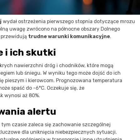
j
wydał ostrzeżenia pierwszego stopnia dotyczące mrozu
ególną uwagę zwrócono na północne obszary Dolnego
y przewidują
trudne warunki komunikacyjne
.
i ich skutki
krych nawierzchni dróg i chodników, które mogą
egiem lub śniegu. W wyniku tego może dojść do ich
się pieszym i kierowcom. Prognozowana temperatura
może spaść do -6°C. Oczekuje się, że
k wynosi aż 80%.
wania alertu
W tym czasie zaleca się zachowanie szczególnej
kluczowe dla uniknięcia niebezpiecznych sytuacji.
tualne opóźnienia w transporcie i inne utrudnienia