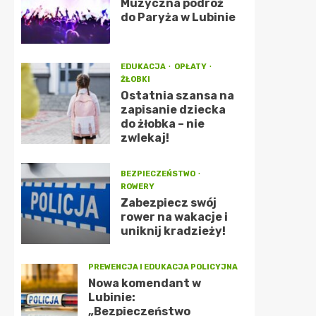
Muzyczna podróż
do Paryża w Lubinie
EDUKACJA
OPŁATY
ŻŁOBKI
Ostatnia szansa na
zapisanie dziecka
do żłobka – nie
zwlekaj!
BEZPIECZEŃSTWO
ROWERY
Zabezpiecz swój
rower na wakacje i
uniknij kradzieży!
PREWENCJA I EDUKACJA POLICYJNA
Nowa komendant w
Lubinie:
„Bezpieczeństwo