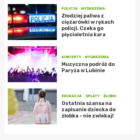
POLICJA
WYDARZENIA
Złodziej paliwa z
ciężarówki w rękach
policji. Czeka go
pięcioletnia kara
KONCERTY
WYDARZENIA
Muzyczna podróż do
Paryża w Lubinie
EDUKACJA
OPŁATY
ŻŁOBKI
Ostatnia szansa na
zapisanie dziecka do
żłobka – nie zwlekaj!