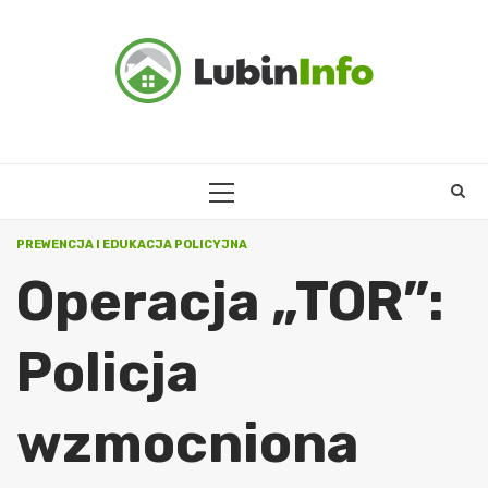
Skip
to
content
PRIMARY
MENU
PREWENCJA I EDUKACJA POLICYJNA
Operacja „TOR”:
Policja
wzmocniona