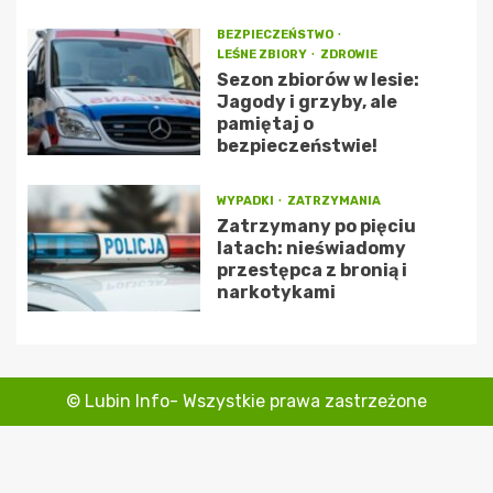
BEZPIECZEŃSTWO
LEŚNE ZBIORY
ZDROWIE
Sezon zbiorów w lesie:
Jagody i grzyby, ale
pamiętaj o
bezpieczeństwie!
WYPADKI
ZATRZYMANIA
Zatrzymany po pięciu
latach: nieświadomy
przestępca z bronią i
narkotykami
© Lubin Info- Wszystkie prawa zastrzeżone