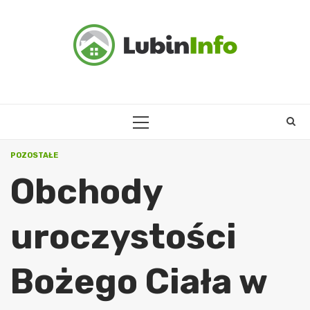
Skip
to
content
PRIMARY
MENU
POZOSTAŁE
Obchody
uroczystości
Bożego Ciała w