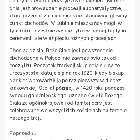
Jednym z charakterystycznych elementów tego
dnia jest prowadzenie procesji eucharystycznej,
która przemierza ulice miejskie, stanowiąc główny
punkt obchodów. W Lubinie mieszkańcy mogli w
tym roku uczestniczyć nie tylko w jednej tej typu
ceremonii, ale w aż pięciu różnych procesjach.
Chociaż dzisiaj Boże Ciało jest powszechnie
obchodzone w Polsce, nie zawsze było tak od
początku. Początek tradycji skupienia się na tej
uroczystości datuje się na rok 1320, kiedy biskup
Nankier wprowadził ją po raz pierwszy w diecezji
krakowskiej. Sto lat później, w 1420 roku podczas
synodu gnieźnieńskiego, uznano święto Bożego
Ciała za ogólnokrajowe i od tamtej pory jest
celebrowane we wszystkich kościołach na terenie
naszego kraju.
Continue
Poprzedni: