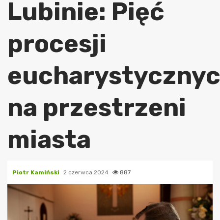
Lubinie: Pięć
procesji
eucharystyczny
na przestrzeni
miasta
Piotr Kamiński
2 czerwca 2024
887