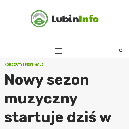
Skip
to
content
PRIMARY
MENU
KONCERTY I FESTIWALE
Nowy sezon
muzyczny
startuje dziś w