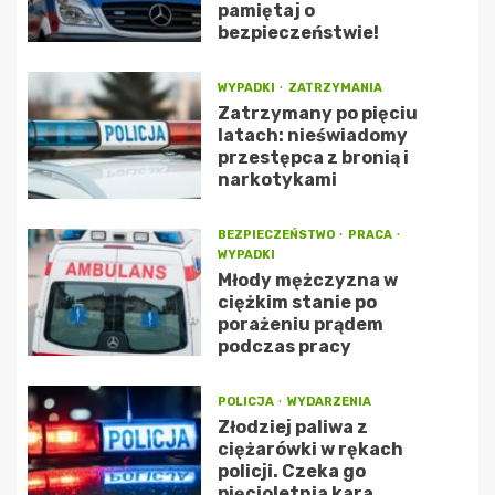
pamiętaj o
bezpieczeństwie!
WYPADKI
ZATRZYMANIA
Zatrzymany po pięciu
latach: nieświadomy
przestępca z bronią i
narkotykami
BEZPIECZEŃSTWO
PRACA
WYPADKI
Młody mężczyzna w
ciężkim stanie po
porażeniu prądem
podczas pracy
POLICJA
WYDARZENIA
Złodziej paliwa z
ciężarówki w rękach
policji. Czeka go
pięcioletnia kara