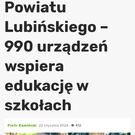
Powiatu
Lubińskiego –
990 urządzeń
wspiera
edukację w
szkołach
Piotr Kamiński
22 stycznia 2026
412