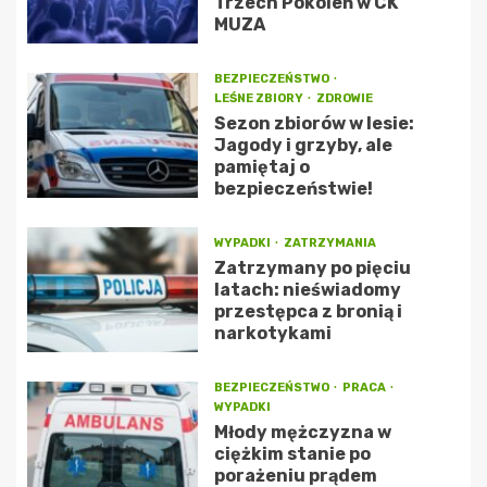
Trzech Pokoleń w CK
MUZA
BEZPIECZEŃSTWO
LEŚNE ZBIORY
ZDROWIE
Sezon zbiorów w lesie:
Jagody i grzyby, ale
pamiętaj o
bezpieczeństwie!
WYPADKI
ZATRZYMANIA
Zatrzymany po pięciu
latach: nieświadomy
przestępca z bronią i
narkotykami
BEZPIECZEŃSTWO
PRACA
WYPADKI
Młody mężczyzna w
ciężkim stanie po
porażeniu prądem