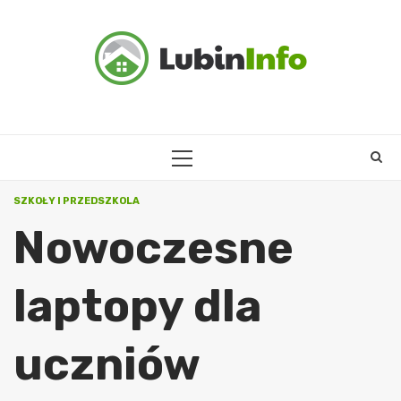
Skip
to
content
PRIMARY
MENU
SZKOŁY I PRZEDSZKOLA
Nowoczesne
laptopy dla
uczniów