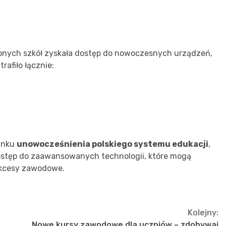
ionych szkół zyskała dostęp do nowoczesnych urządzeń,
rafiło łącznie:
runku
unowocześnienia polskiego systemu edukacji
,
ostęp do zaawansowanych technologii, które mogą
ukcesy zawodowe.
Kolejny:
Nowe kursy zawodowe dla uczniów – zdobywaj