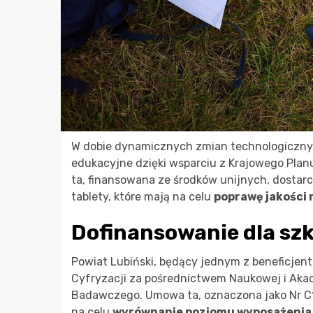
W dobie dynamicznych zmian technologicznyc
edukacyjne dzięki wsparciu z Krajowego Plan
ta, finansowana ze środków unijnych, dostarcz
tablety, które mają na celu
poprawę jakości
Dofinansowanie dla szk
Powiat Lubiński, będący jednym z beneficje
Cyfryzacji za pośrednictwem Naukowej i Aka
Badawczego. Umowa ta, oznaczona jako Nr C1
na celu
wyrównanie poziomu wyposażenia 