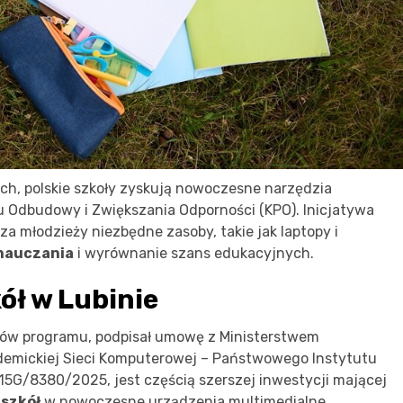
h, polskie szkoły zyskują nowoczesne narzędzia
u Odbudowy i Zwiększania Odporności (KPO). Inicjatywa
a młodzieży niezbędne zasoby, takie jak laptopy i
 nauczania
i wyrównanie szans edukacyjnych.
ół w Lubinie
ntów programu, podpisał umowę z Ministerstwem
demickiej Sieci Komputerowej – Państwowego Instytutu
5G/8380/2025, jest częścią szerszej inwestycji mającej
szkół
w nowoczesne urządzenia multimedialne.