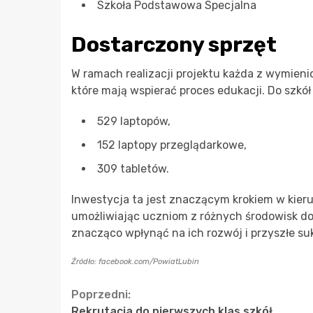
Szkoła Podstawowa Specjalna
Dostarczony sprzęt
W ramach realizacji projektu każda z wymien
które mają wspierać proces edukacji. Do szkół t
529 laptopów,
152 laptopy przeglądarkowe,
309 tabletów.
Inwestycja ta jest znaczącym krokiem w kie
umożliwiając uczniom z różnych środowisk d
znacząco wpłynąć na ich rozwój i przyszłe s
Źródło: facebook.com/PowiatLubin
Continue
Poprzedni:
Rekrutacja do pierwszych klas szkół