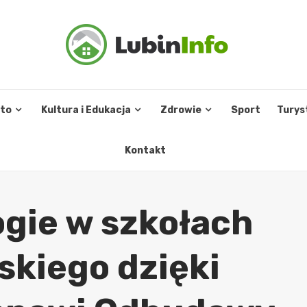
sto
Kultura i Edukacja
Zdrowie
Sport
Turys
Kontakt
gie w szkołach
skiego dzięki