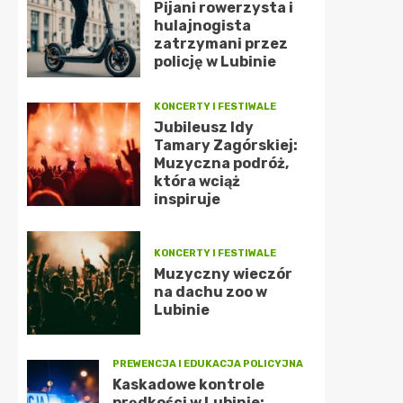
Pijani rowerzysta i
hulajnogista
zatrzymani przez
policję w Lubinie
KONCERTY I FESTIWALE
Jubileusz Idy
Tamary Zagórskiej:
Muzyczna podróż,
która wciąż
inspiruje
KONCERTY I FESTIWALE
Muzyczny wieczór
na dachu zoo w
Lubinie
PREWENCJA I EDUKACJA POLICYJNA
Kaskadowe kontrole
prędkości w Lubinie: