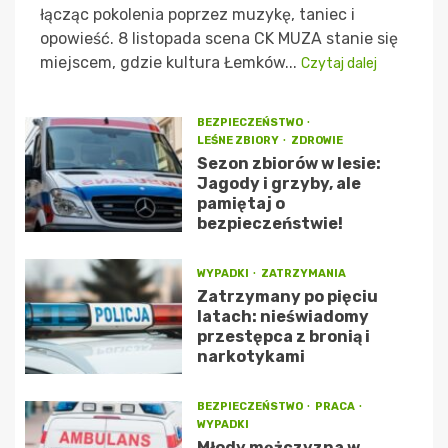
łącząc pokolenia poprzez muzykę, taniec i
opowieść. 8 listopada scena CK MUZA stanie się
miejscem, gdzie kultura Łemków...
Czytaj dalej
BEZPIECZEŃSTWO
LEŚNE ZBIORY
ZDROWIE
Sezon zbiorów w lesie:
Jagody i grzyby, ale
pamiętaj o
bezpieczeństwie!
WYPADKI
ZATRZYMANIA
Zatrzymany po pięciu
latach: nieświadomy
przestępca z bronią i
narkotykami
BEZPIECZEŃSTWO
PRACA
WYPADKI
Młody mężczyzna w