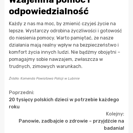
odpowiedzialność
Każdy z nas ma moc, by zmienić czyjeś życie na
lepsze. Wystarczy odrobina życzliwości i gotowość
do niesienia pomocy. Warto pamiętać, że nasze
działania mają realny wpływ na bezpieczeństwo i
komfort życia innych ludzi. Nie bądźmy obojętni –
pomagajmy sobie nawzajem, zwłaszcza w
trudnych, zimowych warunkach.
Źródło: Komenda Powiatowa Policji w Lubinie
Continue
Poprzedni:
20 tysięcy polskich dzieci w potrzebie każdego
Reading
roku
Kolejny:
Panowie, zadbajcie o zdrowie – przyjdźcie na
badania!