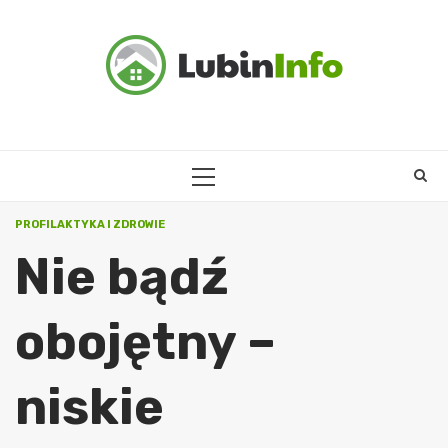
Skip
to
content
PRIMARY
MENU
PROFILAKTYKA I ZDROWIE
Nie bądź
obojętny –
niskie