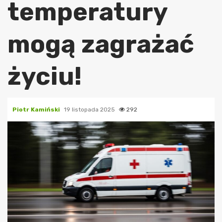
temperatury
mogą zagrażać
życiu!
Piotr Kamiński
19 listopada 2025
292