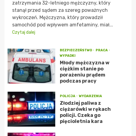
zatrzymania 32-letniego mężczyzny, który
stanął przed sądem za szereg poważnych
wykroczeń. Mężczyzna, który prowadził
samochód pod wpływem amfetaminy, miał...
Czytaj dalej
BEZPIECZEŃSTWO
PRACA
WYPADKI
Młody mężczyzna w
ciężkim stanie po
porażeniu prądem
podczas pracy
POLICJA
WYDARZENIA
Złodziej paliwa z
ciężarówki w rękach
policji. Czeka go
pięcioletnia kara