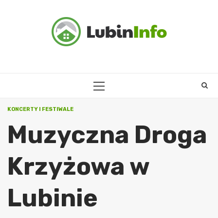
Skip
to
content
PRIMARY
MENU
KONCERTY I FESTIWALE
Muzyczna Droga
Krzyżowa w
Lubinie