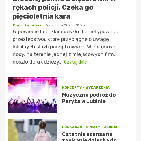
rękach policji. Czeka go
pięcioletnia kara
Piotr Kamiński
6 sierpnia 2026
23
W powiecie lubińskim doszło do nietypowego
przestępstwa, które przyciągnęło uwagę
lokalnych służb porządkowych. W ciemności
nocy, na terenie jednej z miejscowych firm,
doszło do kradzieży...
Czytaj dalej
KONCERTY
WYDARZENIA
Muzyczna podróż do
Paryża w Lubinie
EDUKACJA
OPŁATY
ŻŁOBKI
Ostatnia szansa na
zapisanie dziecka do