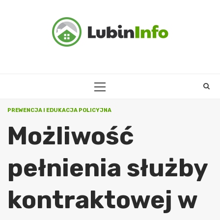
Skip
to
content
PRIMARY
MENU
PREWENCJA I EDUKACJA POLICYJNA
Możliwość
pełnienia służby
kontraktowej w