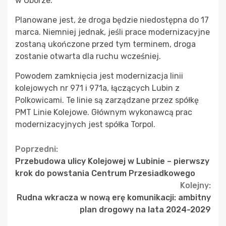
w Oborze.
Planowane jest, że droga będzie niedostępna do 17
marca. Niemniej jednak, jeśli prace modernizacyjne
zostaną ukończone przed tym terminem, droga
zostanie otwarta dla ruchu wcześniej.
Powodem zamknięcia jest modernizacja linii
kolejowych nr 971 i 971a, łączących Lubin z
Polkowicami. Te linie są zarządzane przez spółkę
PMT Linie Kolejowe. Głównym wykonawcą prac
modernizacyjnych jest spółka Torpol.
Continue
Poprzedni:
Przebudowa ulicy Kolejowej w Lubinie – pierwszy
Reading
krok do powstania Centrum Przesiadkowego
Kolejny:
Rudna wkracza w nową erę komunikacji: ambitny
plan drogowy na lata 2024-2029