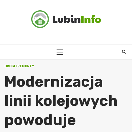
Skip
to
content
PRIMARY
MENU
DROGI I REMONTY
Modernizacja
linii kolejowych
powoduje