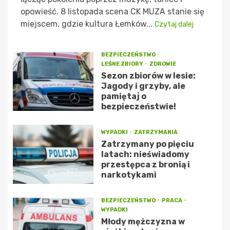
opowieść. 8 listopada scena CK MUZA stanie się
miejscem, gdzie kultura Łemków...
Czytaj dalej
BEZPIECZEŃSTWO
LEŚNE ZBIORY
ZDROWIE
Sezon zbiorów w lesie:
Jagody i grzyby, ale
pamiętaj o
bezpieczeństwie!
WYPADKI
ZATRZYMANIA
Zatrzymany po pięciu
latach: nieświadomy
przestępca z bronią i
narkotykami
BEZPIECZEŃSTWO
PRACA
WYPADKI
Młody mężczyzna w